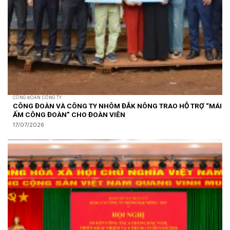
CÔNG ĐOÀN CÔNG TY
CÔNG ĐOÀN VÀ CÔNG TY NHÔM ĐẮK NÔNG TRAO HỖ TRỢ “MÁI
ẤM CÔNG ĐOÀN” CHO ĐOÀN VIÊN
17/07/2026