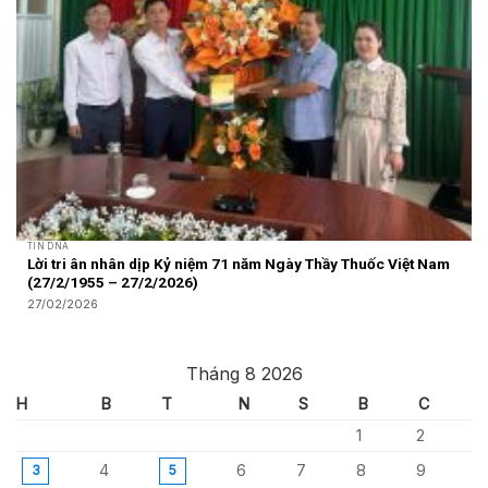
TIN DNA
Lời tri ân nhân dịp Kỷ niệm 71 năm Ngày Thầy Thuốc Việt Nam
(27/2/1955 – 27/2/2026)
27/02/2026
Tháng 8 2026
H
B
T
N
S
B
C
1
2
4
6
7
8
9
3
5