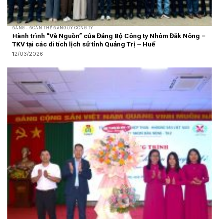
ĐẢNG - ĐOÀN THỂ ĐẢNG ỦY CÔNG TY
Hành trình “Về Nguồn” của Đảng Bộ Công ty Nhôm Đắk Nông –
TKV tại các di tích lịch sử tỉnh Quảng Trị – Huế
12/03/2026