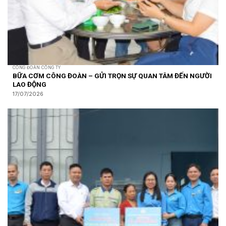
CÔNG ĐOÀN CÔNG TY
BỮA CƠM CÔNG ĐOÀN – GỬI TRỌN SỰ QUAN TÂM ĐẾN NGƯỜI
LAO ĐỘNG
17/07/2026