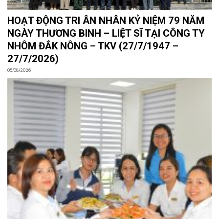
HOẠT ĐỘNG TRI ÂN NHÂN KỶ NIỆM 79 NĂM
NGÀY THƯƠNG BINH – LIỆT SĨ TẠI CÔNG TY
NHÔM ĐẮK NÔNG – TKV (27/7/1947 –
27/7/2026)
05/08/2026