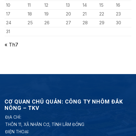
10
11
12
13
14
15
16
17
18
19
20
21
22
23
24
25
26
27
28
29
30
31
« Th7
CƠ QUAN CHỦ QUẢN: CÔNG TY NHÔM ĐẮK
NÔNG – TKV
ĐỊA CHỈ:
THÔN 11, XÃ NHÂN CƠ, TỈNH LÂM ĐỒNG
ĐIỆN THOẠI: