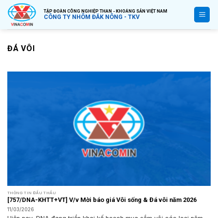
Bỏ
TẬP ĐOÀN CÔNG NGHIỆP THAN - KHOÁNG SẢN VIỆT NAM
qua
CÔNG TY NHÔM ĐẮK NÔNG - TKV
nội
dung
ĐÁ VÔI
THÔNG TIN ĐẤU THẦU
[757/DNA-KHTT+VT] V/v Mời báo giá Vôi sống & Đá vôi năm 2026
11/03/2026