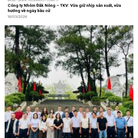
ĐẢNG - ĐOÀN THỂ ĐẢNG ỦY CÔNG TY
Công ty Nhôm Đắk Nông – TKV: Vừa giữ nhịp sản xuất, vừa
hướng về ngày bầu cử
16/03/2026