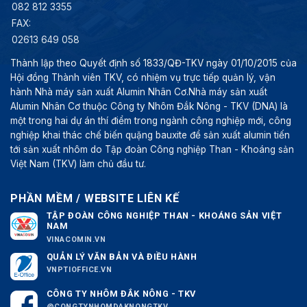
082 812 3355
FAX:
02613 649 058
Thành lập theo Quyết định số 1833/QĐ-TKV ngày 01/10/2015 của
Hội đồng Thành viên TKV, có nhiệm vụ trực tiếp quản lý, vận
hành Nhà máy sản xuất Alumin Nhân Cơ.Nhà máy sản xuất
Alumin Nhân Cơ thuộc Công ty Nhôm Đắk Nông - TKV (DNA) là
một trong hai dự án thí điểm trong ngành công nghiệp mới, công
nghiệp khai thác chế biến quặng bauxite để sản xuất alumin tiến
tới sản xuất nhôm do Tập đoàn Công nghiệp Than - Khoáng sản
Việt Nam (TKV) làm chủ đầu tư.
PHẦN MỀM / WEBSITE LIÊN KẾ
TẬP ĐOÀN CÔNG NGHIỆP THAN - KHOÁNG SẢN VIỆT
NAM
VINACOMIN.VN
QUẢN LÝ VĂN BẢN VÀ ĐIỀU HÀNH
VNPTIOFFICE.VN
CÔNG TY NHÔM ĐẮK NÔNG - TKV
@CONGTYNHOMDAKNONGTKV