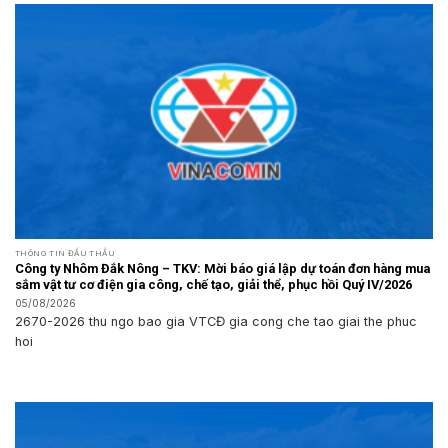
THÔNG TIN ĐẤU THẦU
Công ty Nhôm Đắk Nông – TKV: Mời báo giá lập dự toán đơn hàng mua
sắm vật tư cơ điện gia công, chế tạo, giải thể, phục hồi Quý IV/2026
05/08/2026
2670-2026 thu ngo bao gia VTCĐ gia cong che tao giai the phuc
hoi