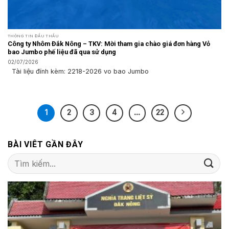
THÔNG TIN ĐẤU THẦU
Công ty Nhôm Đắk Nông – TKV: Mời tham gia chào giá đơn hàng Vỏ
bao Jumbo phế liệu đã qua sử dụng
02/07/2026
Tài liệu đính kèm: 2218-2026 vo bao Jumbo
1
2
3
4
…
22
BÀI VIÊT GẦN ĐÂY