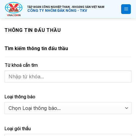
Bỏ
TẬP ĐOÀN CÔNG NGHIỆP THAN - KHOÁNG SẢN VIỆT NAM
qua
CÔNG TY NHÔM ĐẮK NÔNG - TKV
nội
dung
THÔNG TIN ĐẤU THẦU
Tìm kiếm thông tin đấu thầu
Từ khoá cần tìm
Loại thông báo
Loại gói thầu