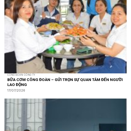
CÔNG ĐOÀN CÔNG TY
BỮA CƠM CÔNG ĐOÀN – GỬI TRỌN SỰ QUAN TÂM ĐẾN NGƯỜI
LAO ĐỘNG
17/07/2026