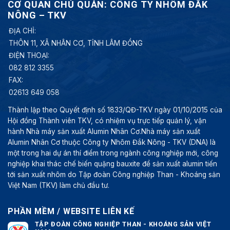
CƠ QUAN CHỦ QUẢN: CÔNG TY NHÔM ĐẮK
NÔNG – TKV
ĐỊA CHỈ:
THÔN 11, XÃ NHÂN CƠ, TỈNH LÂM ĐỒNG
ĐIỆN THOẠI:
082 812 3355
FAX:
02613 649 058
Thành lập theo Quyết định số 1833/QĐ-TKV ngày 01/10/2015 của
Hội đồng Thành viên TKV, có nhiệm vụ trực tiếp quản lý, vận
hành Nhà máy sản xuất Alumin Nhân Cơ.Nhà máy sản xuất
Alumin Nhân Cơ thuộc Công ty Nhôm Đắk Nông - TKV (DNA) là
một trong hai dự án thí điểm trong ngành công nghiệp mới, công
nghiệp khai thác chế biến quặng bauxite để sản xuất alumin tiến
tới sản xuất nhôm do Tập đoàn Công nghiệp Than - Khoáng sản
Việt Nam (TKV) làm chủ đầu tư.
PHẦN MỀM / WEBSITE LIÊN KẾ
TẬP ĐOÀN CÔNG NGHIỆP THAN - KHOÁNG SẢN VIỆT