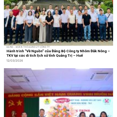
ĐẢNG - ĐOÀN THỂ ĐẢNG ỦY CÔNG TY
Hành trình “Về Nguồn” của Đảng Bộ Công ty Nhôm Đắk Nông –
TKV tại các di tích lịch sử tỉnh Quảng Trị – Huế
12/03/2026