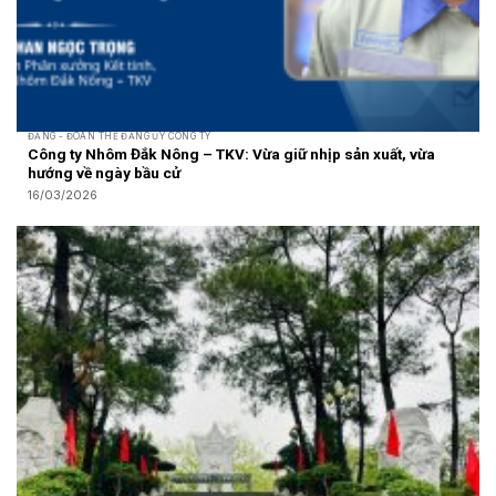
ĐẢNG - ĐOÀN THỂ ĐẢNG ỦY CÔNG TY
Công ty Nhôm Đắk Nông – TKV: Vừa giữ nhịp sản xuất, vừa
hướng về ngày bầu cử
16/03/2026