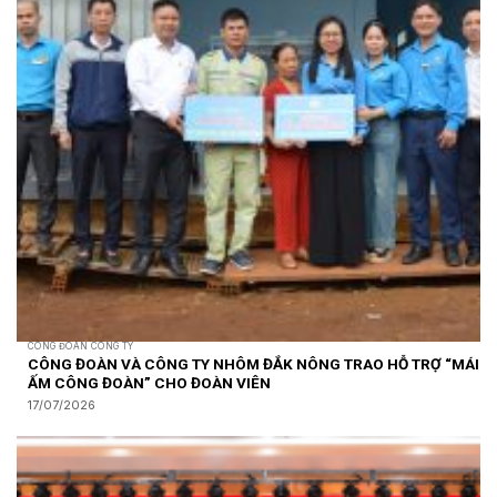
CÔNG ĐOÀN CÔNG TY
CÔNG ĐOÀN VÀ CÔNG TY NHÔM ĐẮK NÔNG TRAO HỖ TRỢ “MÁI
ẤM CÔNG ĐOÀN” CHO ĐOÀN VIÊN
17/07/2026