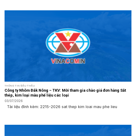
THÔNG TIN ĐẤU THẦU
Công ty Nhôm Đắk Nông – TKV: Mời tham gia chào giá đơn hàng Sắt
thép, kim loại màu phế liệu các loại
03/07/2026
Tài liệu đính kèm: 2215-2026 sat thep kim loai mau phe lieu