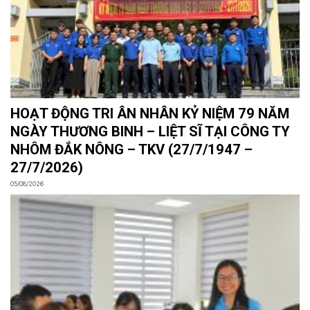
HOẠT ĐỘNG TRI ÂN NHÂN KỶ NIỆM 79 NĂM
NGÀY THƯƠNG BINH – LIỆT SĨ TẠI CÔNG TY
NHÔM ĐẮK NÔNG – TKV (27/7/1947 –
27/7/2026)
05/08/2026