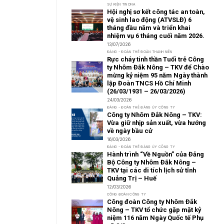
SỰ KIỆN TIN DNA
Hội nghị sơ kết công tác an toàn,
vệ sinh lao động (ATVSLĐ) 6
tháng đầu năm và triển khai
nhiệm vụ 6 tháng cuối năm 2026.
13/07/2026
ĐẢNG - ĐOÀN THỂ ĐOÀN THANH NIÊN
Rực cháy tinh thần Tuổi trẻ Công
ty Nhôm Đắk Nông – TKV để Chào
mừng kỷ niệm 95 năm Ngày thành
lập Đoàn TNCS Hồ Chí Minh
(26/03/1931 – 26/03/2026)
24/03/2026
ĐẢNG - ĐOÀN THỂ ĐẢNG ỦY CÔNG TY
Công ty Nhôm Đắk Nông – TKV:
Vừa giữ nhịp sản xuất, vừa hướng
về ngày bầu cử
16/03/2026
ĐẢNG - ĐOÀN THỂ ĐẢNG ỦY CÔNG TY
Hành trình “Về Nguồn” của Đảng
Bộ Công ty Nhôm Đắk Nông –
TKV tại các di tích lịch sử tỉnh
Quảng Trị – Huế
12/03/2026
CÔNG ĐOÀN CÔNG TY
Công đoàn Công ty Nhôm Đắk
Nông – TKV tổ chức gặp mặt kỷ
niệm 116 năm Ngày Quốc tế Phụ