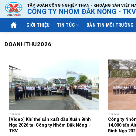
Bỏ
TẬP ĐOÀN CÔNG NGHIỆP THAN - KHOÁNG SẢN VIỆT N
CÔNG TY NHÔM ĐẮK NÔNG - TKV
qua
nội
GIỚI THIỆU
TIN TỨC
BẢN TIN MÔI TRƯỜNG
dung
DOANHTHU2026
TIN DNA
TIN DNA
[Video] Khí thế sản xuất đầu Xuân Bính
Công ty Nhô
Ngọ 2026 tại Công ty Nhôm Đắk Nông –
14.000 tấn A
TKV
Bính Ngọ 202