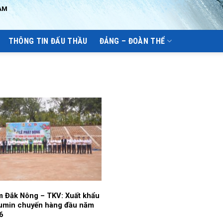
AM
THÔNG TIN ĐẤU THẦU
ĐẢNG – ĐOÀN THỂ
m Đắk Nông – TKV: Xuất khẩu
lumin chuyến hàng đầu năm
6