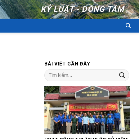
KỶ LUẬT - ĐỒNG TÂM
BÀI VIÊT GẦN ĐÂY