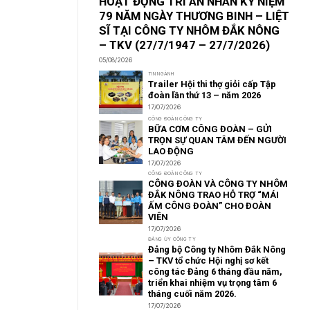
HOẠT ĐỘNG TRI ÂN NHÂN KỶ NIỆM
79 NĂM NGÀY THƯƠNG BINH – LIỆT
SĨ TẠI CÔNG TY NHÔM ĐẮK NÔNG
– TKV (27/7/1947 – 27/7/2026)
05/08/2026
TIN NGÀNH
Trailer Hội thi thợ giỏi cấp Tập
đoàn lần thứ 13 – năm 2026
17/07/2026
CÔNG ĐOÀN CÔNG TY
BỮA CƠM CÔNG ĐOÀN – GỬI
TRỌN SỰ QUAN TÂM ĐẾN NGƯỜI
LAO ĐỘNG
17/07/2026
CÔNG ĐOÀN CÔNG TY
CÔNG ĐOÀN VÀ CÔNG TY NHÔM
ĐẮK NÔNG TRAO HỖ TRỢ “MÁI
ẤM CÔNG ĐOÀN” CHO ĐOÀN
VIÊN
17/07/2026
ĐẢNG ỦY CÔNG TY
Đảng bộ Công ty Nhôm Đắk Nông
– TKV tổ chức Hội nghị sơ kết
công tác Đảng 6 tháng đầu năm,
triển khai nhiệm vụ trọng tâm 6
tháng cuối năm 2026.
17/07/2026