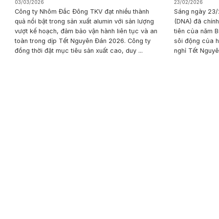
03/03/2026
23/02/2026
Công ty Nhôm Đắc Đông TKV đạt nhiều thành
Sáng ngày 23/
quả nổi bật trong sản xuất alumin với sản lượng
(DNA) đã chính
vượt kế hoạch, đảm bảo vận hành liên tục và an
tiên của năm B
toàn trong dịp Tết Nguyên Đán 2026. Công ty
sôi động của h
đồng thời đặt mục tiêu sản xuất cao, duy ...
nghỉ Tết Nguyên