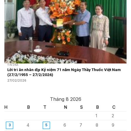
TIN DNA
Lời tri ân nhân dịp Kỷ niệm 71 năm Ngày Thầy Thuốc Việt Nam
(27/2/1955 – 27/2/2026)
27/02/2026
Tháng 8 2026
H
B
T
N
S
B
C
1
2
4
6
7
8
9
3
5