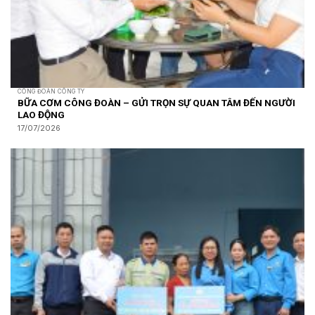
CÔNG ĐOÀN CÔNG TY
BỮA CƠM CÔNG ĐOÀN – GỬI TRỌN SỰ QUAN TÂM ĐẾN NGƯỜI
LAO ĐỘNG
17/07/2026