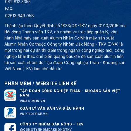
082 812 3355
FAX:
02613 649 058
Thành lập theo Quyết định số 1833/QĐ-TKV ngày 01/10/2015 của
Hội đồng Thành viên TKV, có nhiệm vụ trực tiếp quản lý, vận
hành Nhà máy sản xuất Alumin Nhân Cơ.Nhà máy sản xuất
Alumin Nhân Cơ thuộc Công ty Nhôm Đắk Nông - TKV (DNA) là
một trong hai dự án thí điểm trong ngành công nghiệp mới, công
nghiệp khai thác chế biến quặng bauxite để sản xuất alumin tiến
tới sản xuất nhôm do Tập đoàn Công nghiệp Than - Khoáng sản
Việt Nam (TKV) làm chủ đầu tư.
PHẦN MỀM / WEBSITE LIÊN KẾ
TẬP ĐOÀN CÔNG NGHIỆP THAN - KHOÁNG SẢN VIỆT
NAM
VINACOMIN.VN
QUẢN LÝ VĂN BẢN VÀ ĐIỀU HÀNH
VNPTIOFFICE.VN
CÔNG TY NHÔM ĐẮK NÔNG - TKV
@CONGTYNHOMDAKNONGTKV