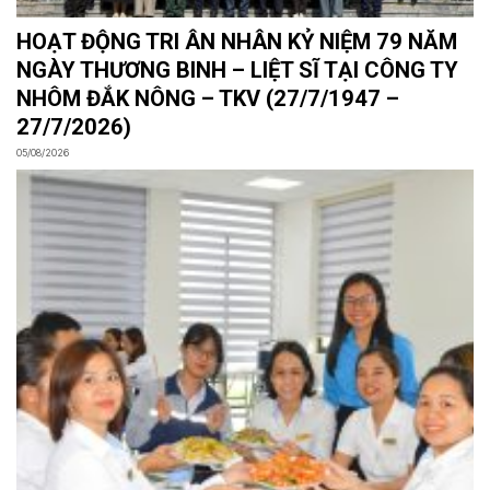
HOẠT ĐỘNG TRI ÂN NHÂN KỶ NIỆM 79 NĂM
NGÀY THƯƠNG BINH – LIỆT SĨ TẠI CÔNG TY
NHÔM ĐẮK NÔNG – TKV (27/7/1947 –
27/7/2026)
05/08/2026