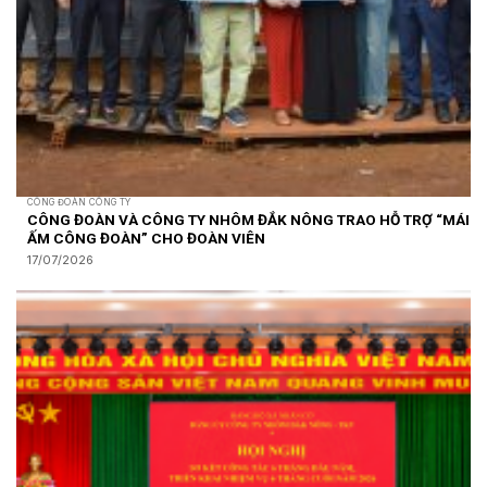
CÔNG ĐOÀN CÔNG TY
CÔNG ĐOÀN VÀ CÔNG TY NHÔM ĐẮK NÔNG TRAO HỖ TRỢ “MÁI
ẤM CÔNG ĐOÀN” CHO ĐOÀN VIÊN
17/07/2026