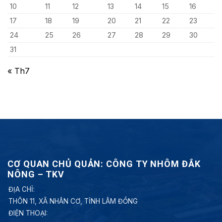
10
11
12
13
14
15
16
17
18
19
20
21
22
23
24
25
26
27
28
29
30
31
« Th7
CƠ QUAN CHỦ QUẢN: CÔNG TY NHÔM ĐẮK
NÔNG – TKV
ĐỊA CHỈ:
THÔN 11, XÃ NHÂN CƠ, TỈNH LÂM ĐỒNG
ĐIỆN THOẠI: