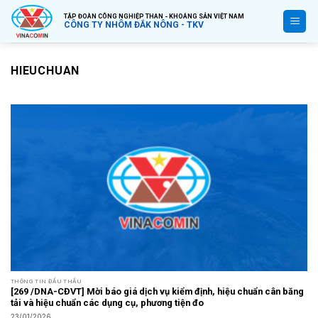
Bỏ
TẬP ĐOÀN CÔNG NGHIỆP THAN - KHOÁNG SẢN VIỆT NAM
qua
CÔNG TY NHÔM ĐẮK NÔNG - TKV
nội
dung
HIEUCHUAN
THÔNG TIN ĐẤU THẦU
[269 /DNA-CĐVT] Mời báo giá dịch vụ kiểm định, hiệu chuẩn cân băng
tải và hiệu chuẩn các dụng cụ, phương tiện đo
23/01/2026