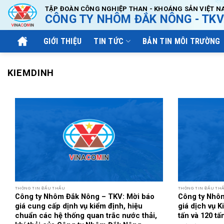
Bỏ
TẬP ĐOÀN CÔNG NGHIỆP THAN - KHOÁNG SẢN VIỆT N
CÔNG TY NHÔM ĐẮK NÔNG - TKV
qua
nội
GIỚI THIỆU
TIN TỨC
BẢN TIN MÔI TRƯỜNG
dung
KIEMDINH
THÔNG TIN ĐẤU THẦU
THÔNG TIN ĐẤU TH
Công ty Nhôm Đắk Nông – TKV: Mời báo
Công ty Nhô
giá cung cấp dịnh vụ kiểm định, hiệu
giá dịch vụ K
chuẩn các hệ thống quan trắc nước thải,
tấn và 120 t