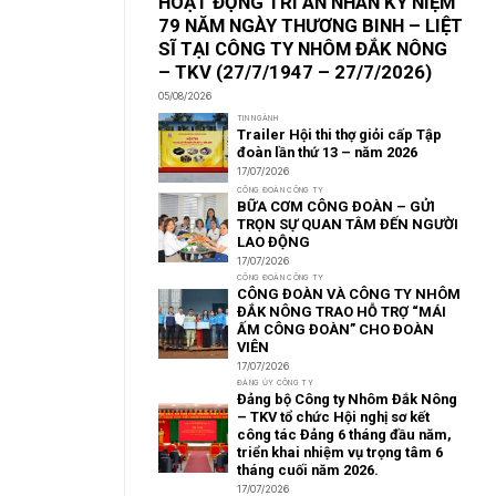
HOẠT ĐỘNG TRI ÂN NHÂN KỶ NIỆM
79 NĂM NGÀY THƯƠNG BINH – LIỆT
SĨ TẠI CÔNG TY NHÔM ĐẮK NÔNG
– TKV (27/7/1947 – 27/7/2026)
05/08/2026
TIN NGÀNH
Trailer Hội thi thợ giỏi cấp Tập
đoàn lần thứ 13 – năm 2026
17/07/2026
CÔNG ĐOÀN CÔNG TY
BỮA CƠM CÔNG ĐOÀN – GỬI
TRỌN SỰ QUAN TÂM ĐẾN NGƯỜI
LAO ĐỘNG
17/07/2026
CÔNG ĐOÀN CÔNG TY
CÔNG ĐOÀN VÀ CÔNG TY NHÔM
ĐẮK NÔNG TRAO HỖ TRỢ “MÁI
ẤM CÔNG ĐOÀN” CHO ĐOÀN
VIÊN
17/07/2026
ĐẢNG ỦY CÔNG TY
Đảng bộ Công ty Nhôm Đắk Nông
– TKV tổ chức Hội nghị sơ kết
công tác Đảng 6 tháng đầu năm,
triển khai nhiệm vụ trọng tâm 6
tháng cuối năm 2026.
17/07/2026