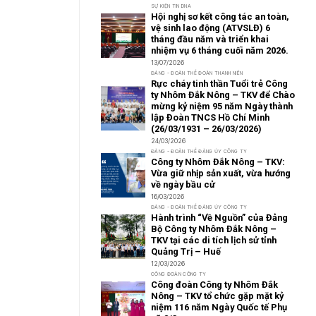
SỰ KIỆN TIN DNA
Hội nghị sơ kết công tác an toàn,
vệ sinh lao động (ATVSLĐ) 6
tháng đầu năm và triển khai
nhiệm vụ 6 tháng cuối năm 2026.
13/07/2026
ĐẢNG - ĐOÀN THỂ ĐOÀN THANH NIÊN
Rực cháy tinh thần Tuổi trẻ Công
ty Nhôm Đắk Nông – TKV để Chào
mừng kỷ niệm 95 năm Ngày thành
lập Đoàn TNCS Hồ Chí Minh
(26/03/1931 – 26/03/2026)
24/03/2026
ĐẢNG - ĐOÀN THỂ ĐẢNG ỦY CÔNG TY
Công ty Nhôm Đắk Nông – TKV:
Vừa giữ nhịp sản xuất, vừa hướng
về ngày bầu cử
16/03/2026
ĐẢNG - ĐOÀN THỂ ĐẢNG ỦY CÔNG TY
Hành trình “Về Nguồn” của Đảng
Bộ Công ty Nhôm Đắk Nông –
TKV tại các di tích lịch sử tỉnh
Quảng Trị – Huế
12/03/2026
CÔNG ĐOÀN CÔNG TY
Công đoàn Công ty Nhôm Đắk
Nông – TKV tổ chức gặp mặt kỷ
niệm 116 năm Ngày Quốc tế Phụ