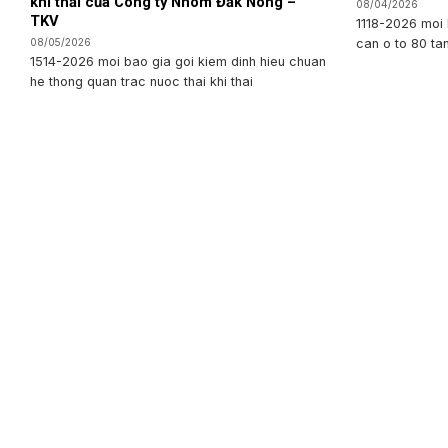
khí thải của Công ty Nhôm Đắk Nông –
08/04/2026
TKV
1118-2026 moi 
can o to 80 ta
08/05/2026
1514-2026 moi bao gia goi kiem dinh hieu chuan
he thong quan trac nuoc thai khi thai