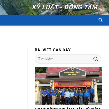
KỶ LUẬT - ĐỒNG TÂM
BÀI VIÊT GẦN ĐÂY