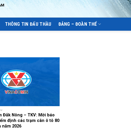
AM
THÔNG TIN ĐẤU THẦU
ĐẢNG – ĐOÀN THỂ
ẦU
m Đắk Nông – TKV: Mời báo
iểm định các trạm cân ô tô 80
ấn năm 2026