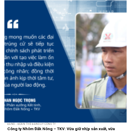
ĐẢNG - ĐOÀN THỂ ĐẢNG ỦY CÔNG TY
Công ty Nhôm Đắk Nông – TKV: Vừa giữ nhịp sản xuất, vừa