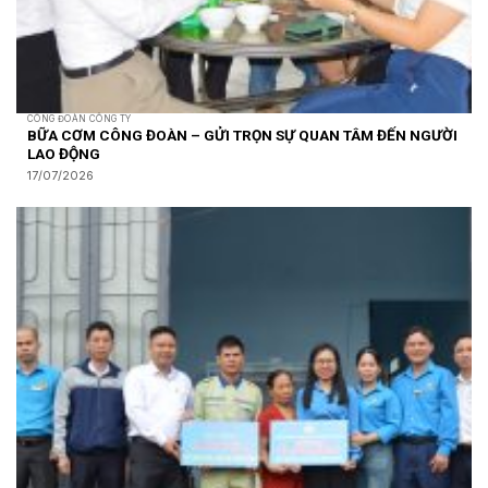
CÔNG ĐOÀN CÔNG TY
BỮA CƠM CÔNG ĐOÀN – GỬI TRỌN SỰ QUAN TÂM ĐẾN NGƯỜI
LAO ĐỘNG
17/07/2026