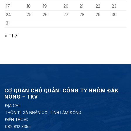
17
18
19
20
21
22
23
24
25
26
27
28
29
30
31
« Th7
CƠ QUAN CHỦ QUẢN: CÔNG TY NHÔM ĐẮK
NÔNG – TKV
ĐỊA CHỈ:
THÔN 11, XÃ NHÂN CƠ, TỈNH LÂM ĐỒNG
ĐIỆN THOẠI:
082 812 3355