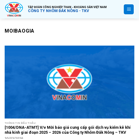
Bỏ
TẬP ĐOÀN CÔNG NGHIỆP THAN - KHOÁNG SẢN VIỆT NAM
qua
CÔNG TY NHÔM ĐẮK NÔNG - TKV
nội
dung
MOIBAOGIA
THÔNG TIN ĐẤU THẦU
[1004/DNA-ATMT] V/v Mời báo giá cung cấp gói dịch vụ kiểm kê khí
nhà kính giai đoạn 2025 – 2026 của Công ty Nhôm Đắk Nông – TKV
30/03/2026