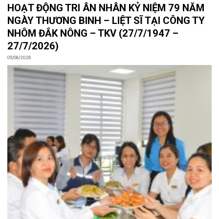
HOẠT ĐỘNG TRI ÂN NHÂN KỶ NIỆM 79 NĂM
NGÀY THƯƠNG BINH – LIỆT SĨ TẠI CÔNG TY
NHÔM ĐẮK NÔNG – TKV (27/7/1947 –
27/7/2026)
05/08/2026