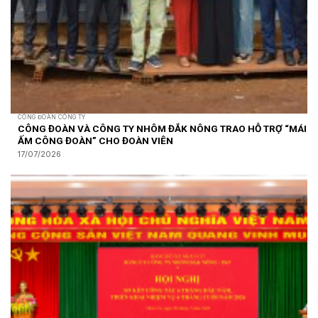
CÔNG ĐOÀN CÔNG TY
CÔNG ĐOÀN VÀ CÔNG TY NHÔM ĐẮK NÔNG TRAO HỖ TRỢ “MÁI
ẤM CÔNG ĐOÀN” CHO ĐOÀN VIÊN
17/07/2026