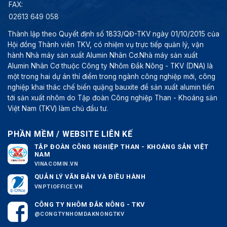
FAX:
02613 649 058
Thành lập theo Quyết định số 1833/QĐ-TKV ngày 01/10/2015 của
Hội đồng Thành viên TKV, có nhiệm vụ trực tiếp quản lý, vận
hành Nhà máy sản xuất Alumin Nhân Cơ.Nhà máy sản xuất
Alumin Nhân Cơ thuộc Công ty Nhôm Đắk Nông - TKV (DNA) là
một trong hai dự án thí điểm trong ngành công nghiệp mới, công
nghiệp khai thác chế biến quặng bauxite để sản xuất alumin tiến
tới sản xuất nhôm do Tập đoàn Công nghiệp Than - Khoáng sản
Việt Nam (TKV) làm chủ đầu tư.
PHẦN MỀM / WEBSITE LIÊN KẾ
TẬP ĐOÀN CÔNG NGHIỆP THAN - KHOÁNG SẢN VIỆT
NAM
VINACOMIN.VN
QUẢN LÝ VĂN BẢN VÀ ĐIỀU HÀNH
VNPTIOFFICE.VN
CÔNG TY NHÔM ĐẮK NÔNG - TKV
@CONGTYNHOMDAKNONGTKV