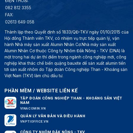
ĐIỆN THOẠI:
082 812 3355
FAX:
02613 649 058
Thành lập theo Quyết định số 1833/QĐ-TKV ngày 01/10/2015 của
Hội đồng Thành viên TKV, có nhiệm vụ trực tiếp quản lý, vận
hành Nhà máy sản xuất Alumin Nhân Cơ.Nhà máy sản xuất
Alumin Nhân Cơ thuộc Công ty Nhôm Đắk Nông - TKV (DNA) là
một trong hai dự án thí điểm trong ngành công nghiệp mới, công
nghiệp khai thác chế biến quặng bauxite để sản xuất alumin tiến
tới sản xuất nhôm do Tập đoàn Công nghiệp Than - Khoáng sản
Việt Nam (TKV) làm chủ đầu tư.
PHẦN MỀM / WEBSITE LIÊN KẾ
TẬP ĐOÀN CÔNG NGHIỆP THAN - KHOÁNG SẢN VIỆT
NAM
VINACOMIN.VN
QUẢN LÝ VĂN BẢN VÀ ĐIỀU HÀNH
VNPTIOFFICE.VN
CÔNG TY NHÔM ĐẮK NÔNG - TKV