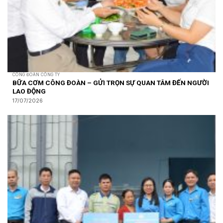
CÔNG ĐOÀN CÔNG TY
BỮA CƠM CÔNG ĐOÀN – GỬI TRỌN SỰ QUAN TÂM ĐẾN NGƯỜI
LAO ĐỘNG
17/07/2026