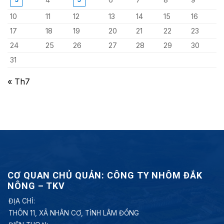
10
11
12
13
14
15
16
17
18
19
20
21
22
23
24
25
26
27
28
29
30
31
« Th7
CƠ QUAN CHỦ QUẢN: CÔNG TY NHÔM ĐẮK
NÔNG – TKV
ĐỊA CHỈ:
THÔN 11, XÃ NHÂN CƠ, TỈNH LÂM ĐỒNG