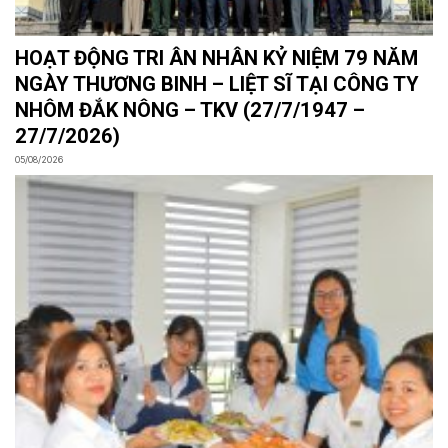
HOẠT ĐỘNG TRI ÂN NHÂN KỶ NIỆM 79 NĂM
NGÀY THƯƠNG BINH – LIỆT SĨ TẠI CÔNG TY
NHÔM ĐẮK NÔNG – TKV (27/7/1947 –
27/7/2026)
05/08/2026