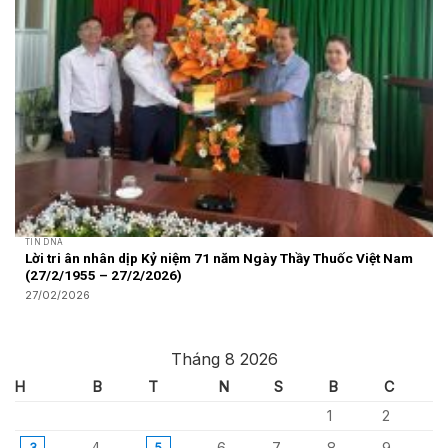
TIN DNA
Lời tri ân nhân dịp Kỷ niệm 71 năm Ngày Thầy Thuốc Việt Nam
(27/2/1955 – 27/2/2026)
27/02/2026
Tháng 8 2026
H
B
T
N
S
B
C
1
2
4
6
7
8
9
3
5