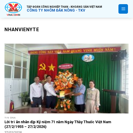
Bỏ
TẬP ĐOÀN CÔNG NGHIỆP THAN - KHOÁNG SẢN VIỆT NAM
qua
CÔNG TY NHÔM ĐẮK NÔNG - TKV
nội
dung
NHANVIENYTE
TIN DNA
Lời tri ân nhân dịp Kỷ niệm 71 năm Ngày Thầy Thuốc Việt Nam
(27/2/1955 – 27/2/2026)
27/02/2026