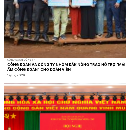
CÔNG ĐOÀN CÔNG TY
CÔNG ĐOÀN VÀ CÔNG TY NHÔM ĐẮK NÔNG TRAO HỖ TRỢ “MÁI
ẤM CÔNG ĐOÀN” CHO ĐOÀN VIÊN
17/07/2026