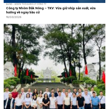
ĐẢNG - ĐOÀN THỂ ĐẢNG ỦY CÔNG TY
Công ty Nhôm Đắk Nông – TKV: Vừa giữ nhịp sản xuất, vừa
hướng về ngày bầu cử
16/03/2026