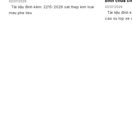
bình chữa ch
03/07/2026
Tài liệu đính kèm: 2215-2026 sat thep kim loai
03/07/2026
Tài liệu đính 
mau phe lieu
cao su lop xe 