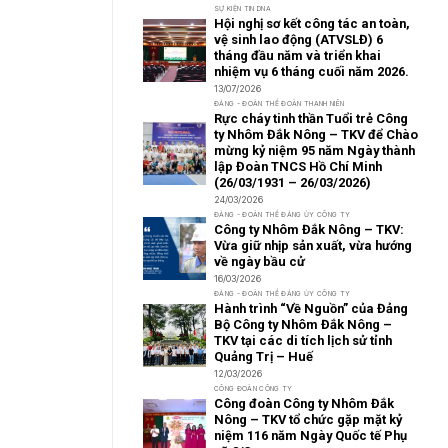
SỰ KIỆN TIN DNA
Hội nghị sơ kết công tác an toàn,
vệ sinh lao động (ATVSLĐ) 6
tháng đầu năm và triển khai
nhiệm vụ 6 tháng cuối năm 2026.
13/07/2026
ĐẢNG - ĐOÀN THỂ ĐOÀN THANH NIÊN
Rực cháy tinh thần Tuổi trẻ Công
ty Nhôm Đắk Nông – TKV để Chào
mừng kỷ niệm 95 năm Ngày thành
lập Đoàn TNCS Hồ Chí Minh
(26/03/1931 – 26/03/2026)
24/03/2026
ĐẢNG - ĐOÀN THỂ ĐẢNG ỦY CÔNG TY
Công ty Nhôm Đắk Nông – TKV:
Vừa giữ nhịp sản xuất, vừa hướng
về ngày bầu cử
16/03/2026
ĐẢNG - ĐOÀN THỂ ĐẢNG ỦY CÔNG TY
Hành trình “Về Nguồn” của Đảng
Bộ Công ty Nhôm Đắk Nông –
TKV tại các di tích lịch sử tỉnh
Quảng Trị – Huế
12/03/2026
CÔNG ĐOÀN CÔNG TY
Công đoàn Công ty Nhôm Đắk
Nông – TKV tổ chức gặp mặt kỷ
niệm 116 năm Ngày Quốc tế Phụ