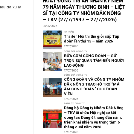
HOẠT ĐỘNG TRI ÂN NHÂN KỶ NIỆM
79 NĂM NGÀY THƯƠNG BINH – LIỆT
ieu da xu ly
SĨ TẠI CÔNG TY NHÔM ĐẮK NÔNG
– TKV (27/7/1947 – 27/7/2026)
05/08/2026
TIN NGÀNH
Trailer Hội thi thợ giỏi cấp Tập
đoàn lần thứ 13 – năm 2026
17/07/2026
CÔNG ĐOÀN CÔNG TY
BỮA CƠM CÔNG ĐOÀN – GỬI
TRỌN SỰ QUAN TÂM ĐẾN NGƯỜI
LAO ĐỘNG
17/07/2026
CÔNG ĐOÀN CÔNG TY
CÔNG ĐOÀN VÀ CÔNG TY NHÔM
ĐẮK NÔNG TRAO HỖ TRỢ “MÁI
ẤM CÔNG ĐOÀN” CHO ĐOÀN
VIÊN
17/07/2026
ĐẢNG ỦY CÔNG TY
Đảng bộ Công ty Nhôm Đắk Nông
– TKV tổ chức Hội nghị sơ kết
công tác Đảng 6 tháng đầu năm,
triển khai nhiệm vụ trọng tâm 6
tháng cuối năm 2026.
17/07/2026