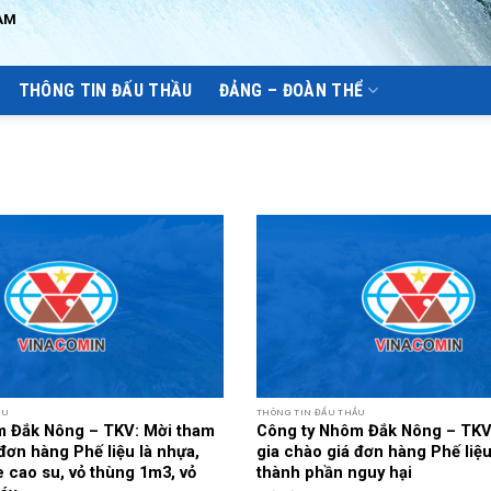
AM
THÔNG TIN ĐẤU THẦU
ĐẢNG – ĐOÀN THỂ
ẦU
THÔNG TIN ĐẤU THẦU
m Đắk Nông – TKV: Mời tham
Công ty Nhôm Đắk Nông – TKV
đơn hàng Phế liệu là nhựa,
gia chào giá đơn hàng Phế liệu
e cao su, vỏ thùng 1m3, vỏ
thành phần nguy hại