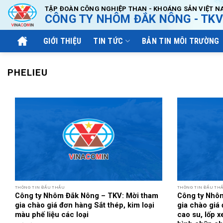
Bỏ
TẬP ĐOÀN CÔNG NGHIỆP THAN - KHOÁNG SẢN VIỆT N
CÔNG TY NHÔM ĐẮK NÔNG - TKV
qua
nội
GIỚI THIỆU
TIN TỨC
BẢN TIN MÔI TRƯỜNG
dung
PHELIEU
THÔNG TIN ĐẤU THẦU
THÔNG TIN ĐẤU TH
Công ty Nhôm Đắk Nông – TKV: Mời tham
Công ty Nhô
gia chào giá đơn hàng Sắt thép, kim loại
gia chào giá 
màu phế liệu các loại
cao su, lốp x