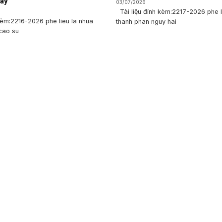
áy
03/07/2026
Tài liệu đính kèm:2217-2026 phe l
kèm:2216-2026 phe lieu la nhua
thanh phan nguy hai
cao su