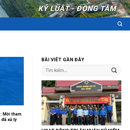
KỶ LUẬT - ĐỒNG TÂM
BÀI VIÊT GẦN ĐÂY
: Mời tham
 đã xử lý