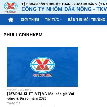
Bỏ
TẬP ĐOÀN CÔNG NGHIỆP THAN - KHOÁNG SẢN VIỆT N
CÔNG TY NHÔM ĐẮK NÔNG - TKV
qua
nội
GIỚI THIỆU
TIN TỨC
BẢN TIN MÔI TRƯỜNG
dung
PHULUCDINHKEM
THÔNG TIN ĐẤU THẦU
[757/DNA-KHTT+VT] V/v Mời báo giá Vôi
sống & Đá vôi năm 2026
11/03/2026