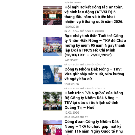
SỰ KIỆN TIN DNA
Hội nghị sơ kết công tác an toàn,
vệ sinh lao động (ATVSLĐ) 6
tháng đầu năm và triển khai
nhiệm vụ 6 tháng cuối năm 2026.
13/07/2026
ĐẢNG - ĐOÀN THỂ ĐOÀN THANH NIÊN
Rực cháy tinh thần Tuổi trẻ Công
ty Nhôm Đắk Nông – TKV để Chào
mừng kỷ niệm 95 năm Ngày thành
lập Đoàn TNCS Hồ Chí Minh
(26/03/1931 – 26/03/2026)
24/03/2026
ĐẢNG - ĐOÀN THỂ ĐẢNG ỦY CÔNG TY
Công ty Nhôm Đắk Nông – TKV:
Vừa giữ nhịp sản xuất, vừa hướng
về ngày bầu cử
16/03/2026
ĐẢNG - ĐOÀN THỂ ĐẢNG ỦY CÔNG TY
Hành trình “Về Nguồn” của Đảng
Bộ Công ty Nhôm Đắk Nông –
TKV tại các di tích lịch sử tỉnh
Quảng Trị – Huế
12/03/2026
CÔNG ĐOÀN CÔNG TY
Công đoàn Công ty Nhôm Đắk
Nông – TKV tổ chức gặp mặt kỷ
niệm 116 năm Ngày Quốc tế Phụ