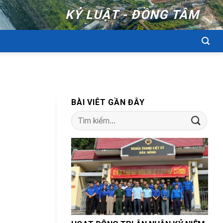
KỶ LUẬT - ĐỒNG TÂM
BÀI VIÊT GẦN ĐÂY