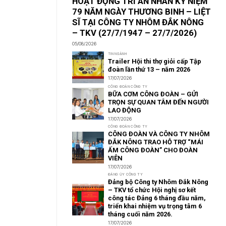
HOẠT ĐỘNG TRI ÂN NHÂN KỶ NIỆM
79 NĂM NGÀY THƯƠNG BINH – LIỆT
SĨ TẠI CÔNG TY NHÔM ĐẮK NÔNG
– TKV (27/7/1947 – 27/7/2026)
05/08/2026
TIN NGÀNH
Trailer Hội thi thợ giỏi cấp Tập
đoàn lần thứ 13 – năm 2026
17/07/2026
CÔNG ĐOÀN CÔNG TY
BỮA CƠM CÔNG ĐOÀN – GỬI
TRỌN SỰ QUAN TÂM ĐẾN NGƯỜI
LAO ĐỘNG
17/07/2026
CÔNG ĐOÀN CÔNG TY
CÔNG ĐOÀN VÀ CÔNG TY NHÔM
ĐẮK NÔNG TRAO HỖ TRỢ “MÁI
ẤM CÔNG ĐOÀN” CHO ĐOÀN
VIÊN
17/07/2026
ĐẢNG ỦY CÔNG TY
Đảng bộ Công ty Nhôm Đắk Nông
– TKV tổ chức Hội nghị sơ kết
công tác Đảng 6 tháng đầu năm,
triển khai nhiệm vụ trọng tâm 6
tháng cuối năm 2026.
17/07/2026