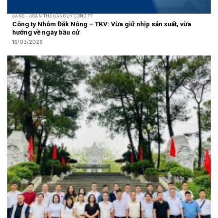
ĐẢNG - ĐOÀN THỂ ĐẢNG ỦY CÔNG TY
Công ty Nhôm Đắk Nông – TKV: Vừa giữ nhịp sản xuất, vừa
hướng về ngày bầu cử
16/03/2026