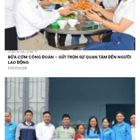
CÔNG ĐOÀN CÔNG TY
BỮA CƠM CÔNG ĐOÀN – GỬI TRỌN SỰ QUAN TÂM ĐẾN NGƯỜI
LAO ĐỘNG
17/07/2026