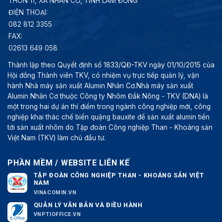
THÔN 11, XÃ NHÂN CƠ, TỈNH LÂM ĐỒNG
ĐIỆN THOẠI:
082 812 3355
FAX:
02613 649 058
Thành lập theo Quyết định số 1833/QĐ-TKV ngày 01/10/2015 của
Hội đồng Thành viên TKV, có nhiệm vụ trực tiếp quản lý, vận
hành Nhà máy sản xuất Alumin Nhân Cơ.Nhà máy sản xuất
Alumin Nhân Cơ thuộc Công ty Nhôm Đắk Nông - TKV (DNA) là
một trong hai dự án thí điểm trong ngành công nghiệp mới, công
nghiệp khai thác chế biến quặng bauxite để sản xuất alumin tiến
tới sản xuất nhôm do Tập đoàn Công nghiệp Than - Khoáng sản
Việt Nam (TKV) làm chủ đầu tư.
PHẦN MỀM / WEBSITE LIÊN KẾ
TẬP ĐOÀN CÔNG NGHIỆP THAN - KHOÁNG SẢN VIỆT
NAM
VINACOMIN.VN
QUẢN LÝ VĂN BẢN VÀ ĐIỀU HÀNH
VNPTIOFFICE.VN