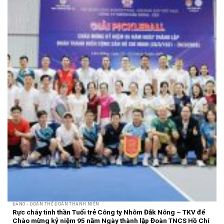
ĐẢNG - ĐOÀN THỂ ĐOÀN THANH NIÊN
Rực cháy tinh thần Tuổi trẻ Công ty Nhôm Đắk Nông – TKV để
Chào mừng kỷ niệm 95 năm Ngày thành lập Đoàn TNCS Hồ Chí