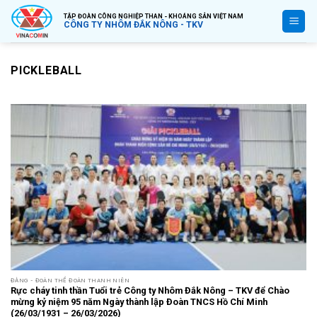
Bỏ
TẬP ĐOÀN CÔNG NGHIỆP THAN - KHOÁNG SẢN VIỆT NAM
qua
CÔNG TY NHÔM ĐẮK NÔNG - TKV
nội
dung
PICKLEBALL
ĐẢNG - ĐOÀN THỂ ĐOÀN THANH NIÊN
Rực cháy tinh thần Tuổi trẻ Công ty Nhôm Đắk Nông – TKV để Chào
mừng kỷ niệm 95 năm Ngày thành lập Đoàn TNCS Hồ Chí Minh
(26/03/1931 – 26/03/2026)