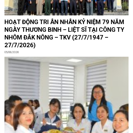
HOẠT ĐỘNG TRI ÂN NHÂN KỶ NIỆM 79 NĂM
NGÀY THƯƠNG BINH – LIỆT SĨ TẠI CÔNG TY
NHÔM ĐẮK NÔNG – TKV (27/7/1947 –
27/7/2026)
05/08/2026