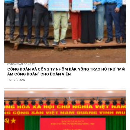
CÔNG ĐOÀN CÔNG TY
CÔNG ĐOÀN VÀ CÔNG TY NHÔM ĐẮK NÔNG TRAO HỖ TRỢ “MÁI
ẤM CÔNG ĐOÀN” CHO ĐOÀN VIÊN
17/07/2026