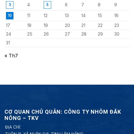
4
6
7
8
9
3
5
11
12
13
14
15
16
10
17
18
19
20
21
22
23
24
25
26
27
28
29
30
31
« Th7
CƠ QUAN CHỦ QUẢN: CÔNG TY NHÔM ĐẮK
NÔNG – TKV
ĐỊA CHỈ: