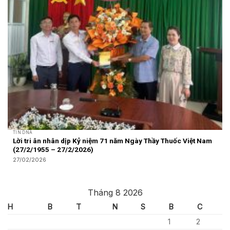
TIN DNA
Lời tri ân nhân dịp Kỷ niệm 71 năm Ngày Thầy Thuốc Việt Nam
(27/2/1955 – 27/2/2026)
27/02/2026
Tháng 8 2026
H
B
T
N
S
B
C
1
2