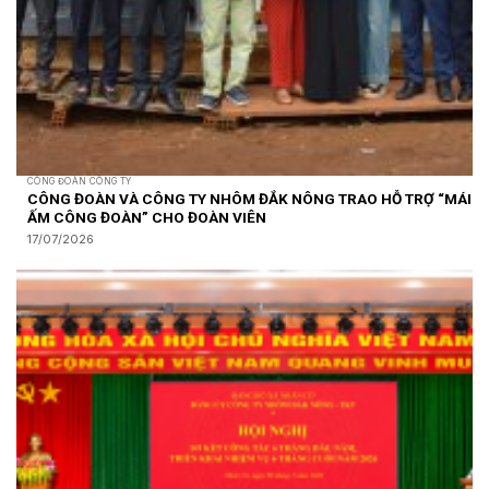
CÔNG ĐOÀN CÔNG TY
CÔNG ĐOÀN VÀ CÔNG TY NHÔM ĐẮK NÔNG TRAO HỖ TRỢ “MÁI
ẤM CÔNG ĐOÀN” CHO ĐOÀN VIÊN
17/07/2026