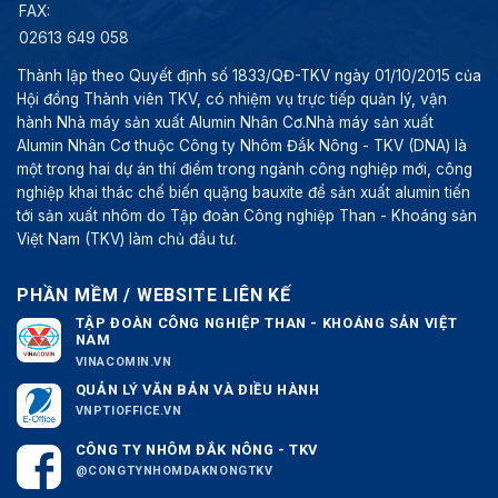
FAX:
02613 649 058
Thành lập theo Quyết định số 1833/QĐ-TKV ngày 01/10/2015 của
Hội đồng Thành viên TKV, có nhiệm vụ trực tiếp quản lý, vận
hành Nhà máy sản xuất Alumin Nhân Cơ.Nhà máy sản xuất
Alumin Nhân Cơ thuộc Công ty Nhôm Đắk Nông - TKV (DNA) là
một trong hai dự án thí điểm trong ngành công nghiệp mới, công
nghiệp khai thác chế biến quặng bauxite để sản xuất alumin tiến
tới sản xuất nhôm do Tập đoàn Công nghiệp Than - Khoáng sản
Việt Nam (TKV) làm chủ đầu tư.
PHẦN MỀM / WEBSITE LIÊN KẾ
TẬP ĐOÀN CÔNG NGHIỆP THAN - KHOÁNG SẢN VIỆT
NAM
VINACOMIN.VN
QUẢN LÝ VĂN BẢN VÀ ĐIỀU HÀNH
VNPTIOFFICE.VN
CÔNG TY NHÔM ĐẮK NÔNG - TKV
@CONGTYNHOMDAKNONGTKV