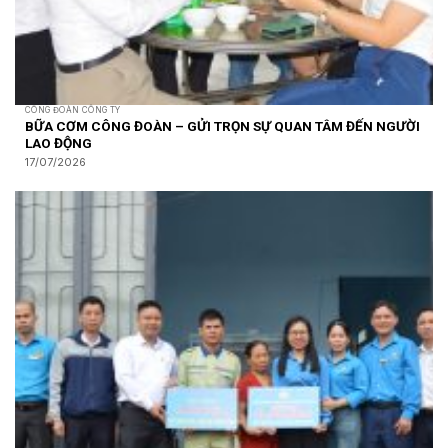
CÔNG ĐOÀN CÔNG TY
BỮA CƠM CÔNG ĐOÀN – GỬI TRỌN SỰ QUAN TÂM ĐẾN NGƯỜI
LAO ĐỘNG
17/07/2026