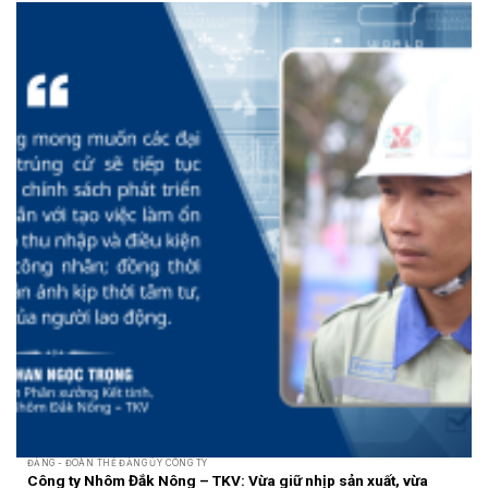
ĐẢNG - ĐOÀN THỂ ĐẢNG ỦY CÔNG TY
Công ty Nhôm Đắk Nông – TKV: Vừa giữ nhịp sản xuất, vừa