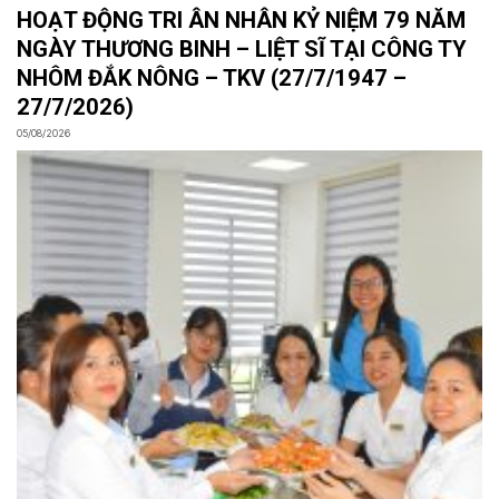
HOẠT ĐỘNG TRI ÂN NHÂN KỶ NIỆM 79 NĂM
NGÀY THƯƠNG BINH – LIỆT SĨ TẠI CÔNG TY
NHÔM ĐẮK NÔNG – TKV (27/7/1947 –
27/7/2026)
05/08/2026