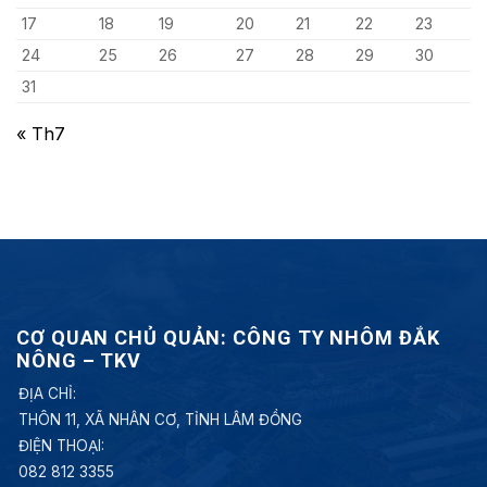
17
18
19
20
21
22
23
24
25
26
27
28
29
30
31
« Th7
CƠ QUAN CHỦ QUẢN: CÔNG TY NHÔM ĐẮK
NÔNG – TKV
ĐỊA CHỈ:
THÔN 11, XÃ NHÂN CƠ, TỈNH LÂM ĐỒNG
ĐIỆN THOẠI:
082 812 3355