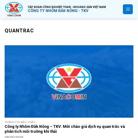
Bỏ
TẬP ĐOÀN CÔNG NGHIỆP THAN - KHOÁNG SẢN VIỆT NAM
qua
CÔNG TY NHÔM ĐẮK NÔNG - TKV
nội
dung
QUANTRAC
THÔNG TIN ĐẤU THẦU
Công ty Nhôm Đắk Nông – TKV: Mời chào giá dịch vụ quan trắc và
phân tích môi trường khí thải
08/05/2026