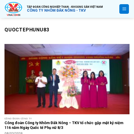
Bỏ
TẬP ĐOÀN CÔNG NGHIỆP THAN - KHOÁNG SẢN VIỆT NAM
qua
CÔNG TY NHÔM ĐẮK NÔNG - TKV
nội
dung
QUOCTEPHUNU83
CÔNG ĐOÀN CÔNG TY
Công đoàn Công ty Nhôm Đắk Nông – TKV tổ chức gặp mặt kỷ niệm
116 năm Ngày Quốc tế Phụ nữ 8/3
08/03/2026