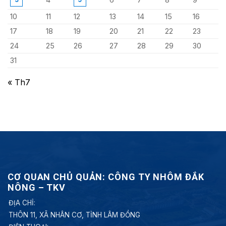
10
11
12
13
14
15
16
17
18
19
20
21
22
23
24
25
26
27
28
29
30
31
« Th7
CƠ QUAN CHỦ QUẢN: CÔNG TY NHÔM ĐẮK
NÔNG – TKV
ĐỊA CHỈ:
THÔN 11, XÃ NHÂN CƠ, TỈNH LÂM ĐỒNG