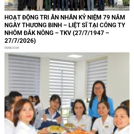
HOẠT ĐỘNG TRI ÂN NHÂN KỶ NIỆM 79 NĂM
NGÀY THƯƠNG BINH – LIỆT SĨ TẠI CÔNG TY
NHÔM ĐẮK NÔNG – TKV (27/7/1947 –
27/7/2026)
05/08/2026