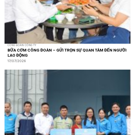
CÔNG ĐOÀN CÔNG TY
BỮA CƠM CÔNG ĐOÀN – GỬI TRỌN SỰ QUAN TÂM ĐẾN NGƯỜI
LAO ĐỘNG
17/07/2026