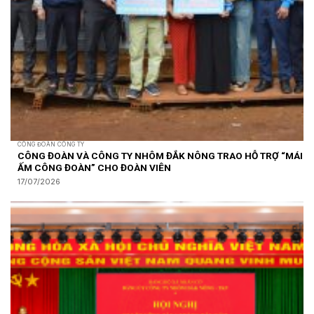
CÔNG ĐOÀN CÔNG TY
CÔNG ĐOÀN VÀ CÔNG TY NHÔM ĐẮK NÔNG TRAO HỖ TRỢ “MÁI
ẤM CÔNG ĐOÀN” CHO ĐOÀN VIÊN
17/07/2026