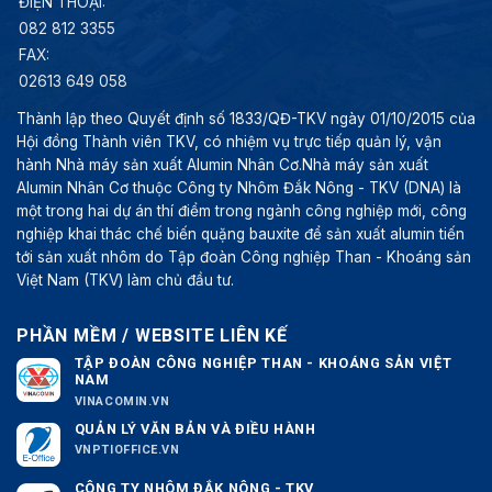
ĐIỆN THOẠI:
082 812 3355
FAX:
02613 649 058
Thành lập theo Quyết định số 1833/QĐ-TKV ngày 01/10/2015 của
Hội đồng Thành viên TKV, có nhiệm vụ trực tiếp quản lý, vận
hành Nhà máy sản xuất Alumin Nhân Cơ.Nhà máy sản xuất
Alumin Nhân Cơ thuộc Công ty Nhôm Đắk Nông - TKV (DNA) là
một trong hai dự án thí điểm trong ngành công nghiệp mới, công
nghiệp khai thác chế biến quặng bauxite để sản xuất alumin tiến
tới sản xuất nhôm do Tập đoàn Công nghiệp Than - Khoáng sản
Việt Nam (TKV) làm chủ đầu tư.
PHẦN MỀM / WEBSITE LIÊN KẾ
TẬP ĐOÀN CÔNG NGHIỆP THAN - KHOÁNG SẢN VIỆT
NAM
VINACOMIN.VN
QUẢN LÝ VĂN BẢN VÀ ĐIỀU HÀNH
VNPTIOFFICE.VN
CÔNG TY NHÔM ĐẮK NÔNG - TKV