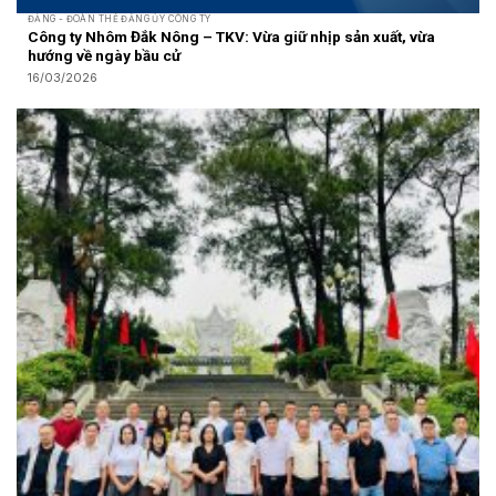
ĐẢNG - ĐOÀN THỂ ĐẢNG ỦY CÔNG TY
Công ty Nhôm Đắk Nông – TKV: Vừa giữ nhịp sản xuất, vừa
hướng về ngày bầu cử
16/03/2026