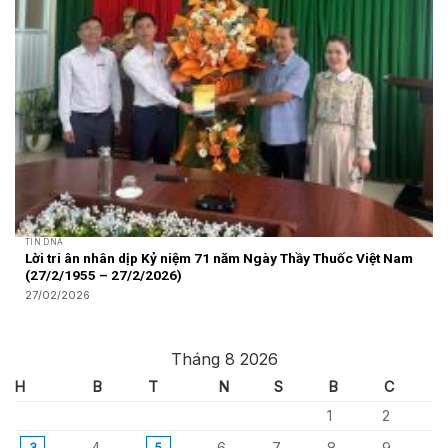
TIN DNA
Lời tri ân nhân dịp Kỷ niệm 71 năm Ngày Thầy Thuốc Việt Nam
(27/2/1955 – 27/2/2026)
27/02/2026
Tháng 8 2026
H
B
T
N
S
B
C
1
2
4
6
7
8
9
3
5