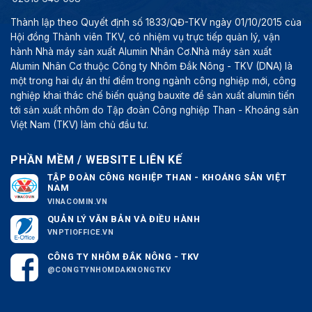
Thành lập theo Quyết định số 1833/QĐ-TKV ngày 01/10/2015 của
Hội đồng Thành viên TKV, có nhiệm vụ trực tiếp quản lý, vận
hành Nhà máy sản xuất Alumin Nhân Cơ.Nhà máy sản xuất
Alumin Nhân Cơ thuộc Công ty Nhôm Đắk Nông - TKV (DNA) là
một trong hai dự án thí điểm trong ngành công nghiệp mới, công
nghiệp khai thác chế biến quặng bauxite để sản xuất alumin tiến
tới sản xuất nhôm do Tập đoàn Công nghiệp Than - Khoáng sản
Việt Nam (TKV) làm chủ đầu tư.
PHẦN MỀM / WEBSITE LIÊN KẾ
TẬP ĐOÀN CÔNG NGHIỆP THAN - KHOÁNG SẢN VIỆT
NAM
VINACOMIN.VN
QUẢN LÝ VĂN BẢN VÀ ĐIỀU HÀNH
VNPTIOFFICE.VN
CÔNG TY NHÔM ĐẮK NÔNG - TKV
@CONGTYNHOMDAKNONGTKV