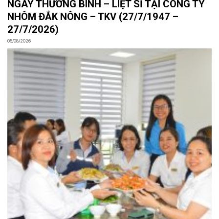
NGÀY THƯƠNG BINH – LIỆT SĨ TẠI CÔNG TY
NHÔM ĐẮK NÔNG – TKV (27/7/1947 –
27/7/2026)
05/08/2026