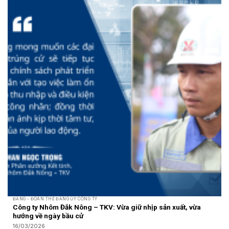
ĐẢNG - ĐOÀN THỂ ĐẢNG ỦY CÔNG TY
Công ty Nhôm Đắk Nông – TKV: Vừa giữ nhịp sản xuất, vừa
hướng về ngày bầu cử
16/03/2026