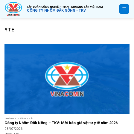
Bỏ
TẬP ĐOÀN CÔNG NGHIỆP THAN - KHOÁNG SẢN VIỆT NAM
qua
CÔNG TY NHÔM ĐẮK NÔNG - TKV
nội
dung
YTE
THÔNG TIN ĐẤU THẦU
Công ty Nhôm Đắk Nông – TKV: Mời báo giá vật tư y tế năm 2026
08/07/2026