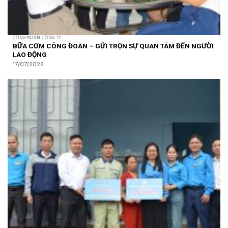
CÔNG ĐOÀN CÔNG TY
BỮA CƠM CÔNG ĐOÀN – GỬI TRỌN SỰ QUAN TÂM ĐẾN NGƯỜI
LAO ĐỘNG
17/07/2026