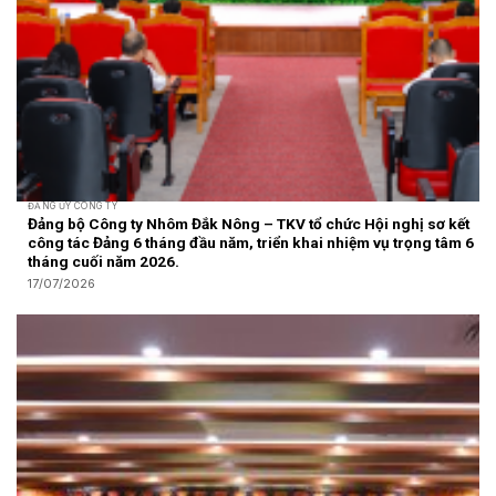
ĐẢNG ỦY CÔNG TY
Đảng bộ Công ty Nhôm Đắk Nông – TKV tổ chức Hội nghị sơ kết
công tác Đảng 6 tháng đầu năm, triển khai nhiệm vụ trọng tâm 6
tháng cuối năm 2026.
17/07/2026