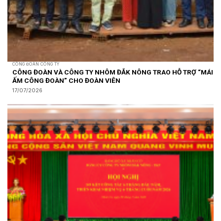
CÔNG ĐOÀN CÔNG TY
CÔNG ĐOÀN VÀ CÔNG TY NHÔM ĐẮK NÔNG TRAO HỖ TRỢ “MÁI
ẤM CÔNG ĐOÀN” CHO ĐOÀN VIÊN
17/07/2026