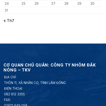
24
25
26
27
28
29
30
31
« Th7
CƠ QUAN CHỦ QUẢN: CÔNG TY NHÔM ĐẮK
NÔNG – TKV
ĐỊA CHỈ:
THÔN 11, XÃ NHÂN CƠ, TỈNH LÂM ĐỒNG
ĐIỆN THOẠI:
082 812 3355
FAX:
02613 649 058