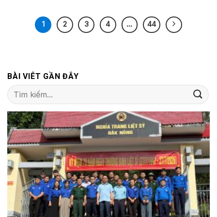
1
2
3
4
…
44
BÀI VIÊT GẦN ĐÂY