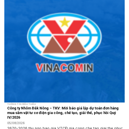
THÔNG TIN ĐẤU THẦU
Công ty Nhôm Đắk Nông – TKV: Mời báo giá lập dự toán đơn hàng
mua sắm vật tư cơ điện gia công, chế tạo, giải thể, phục hồi Quý
IV/2026
05/08/2026
2670-2026 thu ngo bao gia VTCĐ gia cong che tao giai the phuc