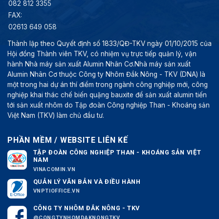
082 812 3355
FAX:
02613 649 058
Thành lập theo Quyết định số 1833/QĐ-TKV ngày 01/10/2015 của
Hội đồng Thành viên TKV, có nhiệm vụ trực tiếp quản lý, vận
hành Nhà máy sản xuất Alumin Nhân Cơ.Nhà máy sản xuất
Alumin Nhân Cơ thuộc Công ty Nhôm Đắk Nông - TKV (DNA) là
một trong hai dự án thí điểm trong ngành công nghiệp mới, công
nghiệp khai thác chế biến quặng bauxite để sản xuất alumin tiến
tới sản xuất nhôm do Tập đoàn Công nghiệp Than - Khoáng sản
Việt Nam (TKV) làm chủ đầu tư.
PHẦN MỀM / WEBSITE LIÊN KẾ
TẬP ĐOÀN CÔNG NGHIỆP THAN - KHOÁNG SẢN VIỆT
NAM
VINACOMIN.VN
QUẢN LÝ VĂN BẢN VÀ ĐIỀU HÀNH
VNPTIOFFICE.VN
CÔNG TY NHÔM ĐẮK NÔNG - TKV
@CONGTYNHOMDAKNONGTKV