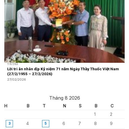
TIN DNA
Lời tri ân nhân dịp Kỷ niệm 71 năm Ngày Thầy Thuốc Việt Nam
(27/2/1955 – 27/2/2026)
27/02/2026
Tháng 8 2026
H
B
T
N
S
B
C
1
2
4
6
7
8
9
3
5