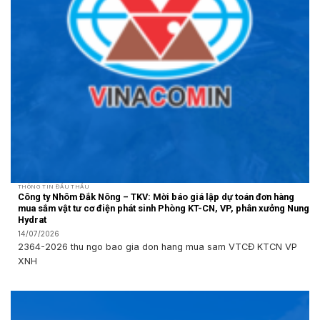
THÔNG TIN ĐẤU THẦU
Công ty Nhôm Đắk Nông – TKV: Mời báo giá lập dự toán đơn hàng
mua sắm vật tư cơ điện phát sinh Phòng KT-CN, VP, phân xưởng Nung
Hydrat
14/07/2026
2364-2026 thu ngo bao gia don hang mua sam VTCĐ KTCN VP
XNH