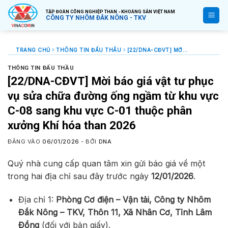
Bỏ
TẬP ĐOÀN CÔNG NGHIỆP THAN - KHOÁNG SẢN VIỆT NAM
qua
CÔNG TY NHÔM ĐẮK NÔNG - TKV
nội
dung
TRANG CHỦ
THÔNG TIN ĐẤU THẦU
[22/DNA-CĐVT] MỜI BÁO GIÁ VẬT TƯ PHỤC VỤ SỬA CHỮA ĐƯỜNG ỐNG NGẦM TỪ KHU VỰC C-08 SANG KHU VỰC C-01 THUỘC PHÂN XƯỞNG KHÍ HÓA THAN 2026
THÔNG TIN ĐẤU THẦU
[22/DNA-CĐVT] Mời báo giá vật tư phục
vụ sửa chữa đường ống ngầm từ khu vực
C-08 sang khu vực C-01 thuộc phân
xưởng Khí hóa than 2026
ĐĂNG VÀO
06/01/2026
- BỞI
DNA
Quý nhà cung cấp quan tâm xin gửi báo giá về một
trong hai địa chỉ sau đây trước ngày
12/01/2026
.
Địa chỉ 1:
Phòng Cơ điện – Vận tải, Công ty Nhôm
Đắk Nông – TKV, Thôn 11, Xã Nhân Cơ, Tỉnh Lâm
Đồng
(đối với bản giấy).