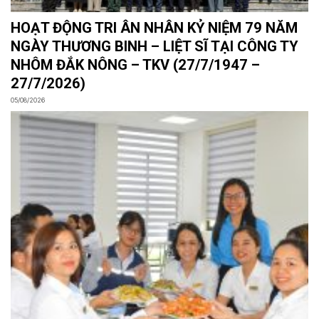
HOẠT ĐỘNG TRI ÂN NHÂN KỶ NIỆM 79 NĂM
NGÀY THƯƠNG BINH – LIỆT SĨ TẠI CÔNG TY
NHÔM ĐẮK NÔNG – TKV (27/7/1947 –
27/7/2026)
05/08/2026