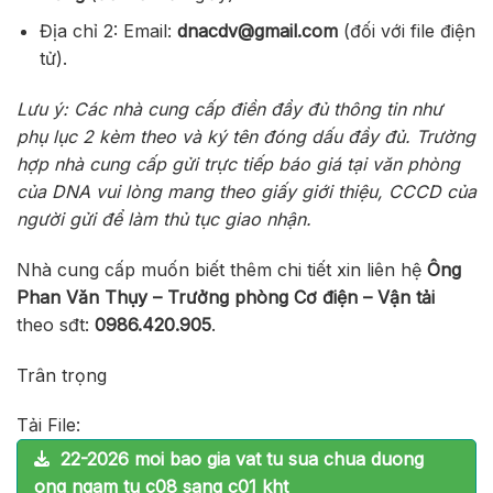
Địa chỉ 2: Email:
dnacdv@gmail.com
(đối với file điện
tử).
Lưu ý: Các nhà cung cấp điền đầy đủ thông tin như
phụ lục 2 kèm theo và ký tên đóng dấu đầy đủ. Trường
hợp nhà cung cấp gửi trực tiếp báo giá tại văn phòng
của DNA vui lòng mang theo giấy giới thiệu, CCCD của
người gửi để làm thủ tục giao nhận.
Nhà cung cấp muốn biết thêm chi tiết xin liên hệ
Ông
Phan Văn Thụy – Trưởng phòng Cơ điện – Vận tải
theo sđt:
0986.420.905
.
Trân trọng
Tải File:
22-2026 moi bao gia vat tu sua chua duong
ong ngam tu c08 sang c01 kht