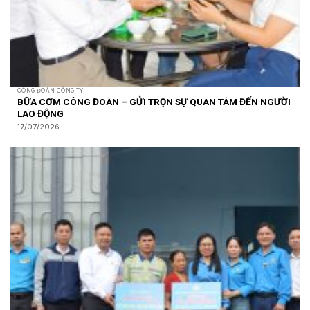
CÔNG ĐOÀN CÔNG TY
BỮA CƠM CÔNG ĐOÀN – GỬI TRỌN SỰ QUAN TÂM ĐẾN NGƯỜI
LAO ĐỘNG
17/07/2026