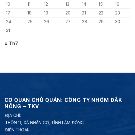
10
11
12
13
14
15
16
17
18
19
20
21
22
23
24
25
26
27
28
29
30
31
« Th7
CƠ QUAN CHỦ QUẢN: CÔNG TY NHÔM ĐẮK
NÔNG – TKV
ĐỊA CHỈ:
THÔN 11, XÃ NHÂN CƠ, TỈNH LÂM ĐỒNG
ĐIỆN THOẠI: