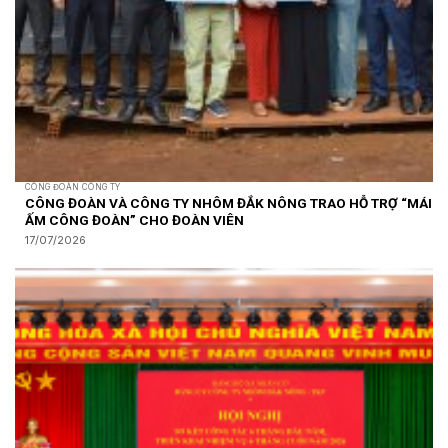
CÔNG ĐOÀN CÔNG TY
CÔNG ĐOÀN VÀ CÔNG TY NHÔM ĐẮK NÔNG TRAO HỖ TRỢ “MÁI
ẤM CÔNG ĐOÀN” CHO ĐOÀN VIÊN
17/07/2026