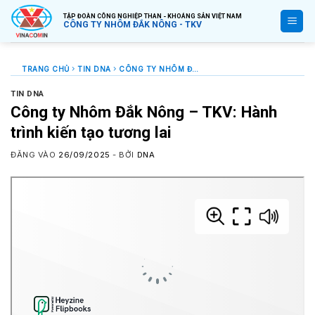
Bỏ
TẬP ĐOÀN CÔNG NGHIỆP THAN - KHOÁNG SẢN VIỆT NAM
qua
CÔNG TY NHÔM ĐẮK NÔNG - TKV
nội
dung
TRANG CHỦ
TIN DNA
CÔNG TY NHÔM ĐẮK NÔNG – TKV: HÀNH TRÌNH KIẾN TẠO TƯƠNG LAI
TIN DNA
Công ty Nhôm Đắk Nông – TKV: Hành
trình kiến tạo tương lai
ĐĂNG VÀO
26/09/2025
- BỞI
DNA