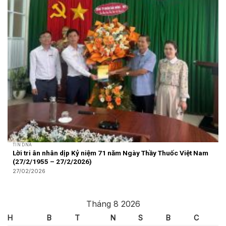
TIN DNA
Lời tri ân nhân dịp Kỷ niệm 71 năm Ngày Thầy Thuốc Việt Nam
(27/2/1955 – 27/2/2026)
27/02/2026
Tháng 8 2026
H
B
T
N
S
B
C