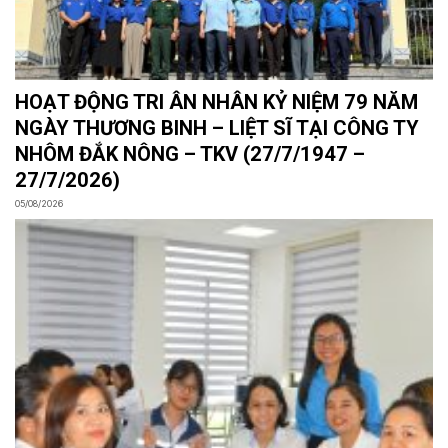
HOẠT ĐỘNG TRI ÂN NHÂN KỶ NIỆM 79 NĂM
NGÀY THƯƠNG BINH – LIỆT SĨ TẠI CÔNG TY
NHÔM ĐẮK NÔNG – TKV (27/7/1947 –
27/7/2026)
05/08/2026