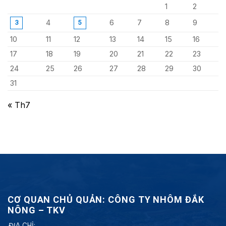
1
2
4
6
7
8
9
3
5
10
11
12
13
14
15
16
17
18
19
20
21
22
23
24
25
26
27
28
29
30
31
« Th7
CƠ QUAN CHỦ QUẢN: CÔNG TY NHÔM ĐẮK
NÔNG – TKV
ĐỊA CHỈ: