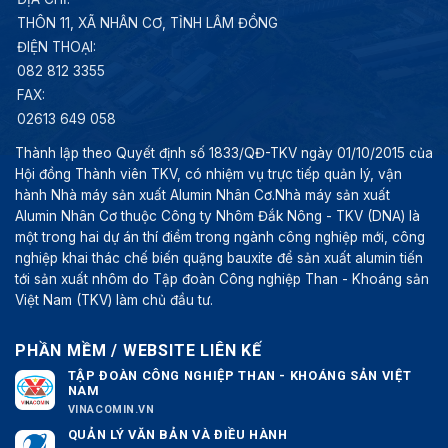
THÔN 11, XÃ NHÂN CƠ, TỈNH LÂM ĐỒNG
ĐIỆN THOẠI:
082 812 3355
FAX:
02613 649 058
Thành lập theo Quyết định số 1833/QĐ-TKV ngày 01/10/2015 của
Hội đồng Thành viên TKV, có nhiệm vụ trực tiếp quản lý, vận
hành Nhà máy sản xuất Alumin Nhân Cơ.Nhà máy sản xuất
Alumin Nhân Cơ thuộc Công ty Nhôm Đắk Nông - TKV (DNA) là
một trong hai dự án thí điểm trong ngành công nghiệp mới, công
nghiệp khai thác chế biến quặng bauxite để sản xuất alumin tiến
tới sản xuất nhôm do Tập đoàn Công nghiệp Than - Khoáng sản
Việt Nam (TKV) làm chủ đầu tư.
PHẦN MỀM / WEBSITE LIÊN KẾ
TẬP ĐOÀN CÔNG NGHIỆP THAN - KHOÁNG SẢN VIỆT
NAM
VINACOMIN.VN
QUẢN LÝ VĂN BẢN VÀ ĐIỀU HÀNH