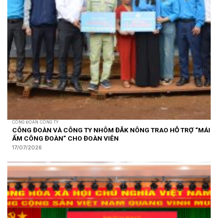
CÔNG ĐOÀN CÔNG TY
CÔNG ĐOÀN VÀ CÔNG TY NHÔM ĐẮK NÔNG TRAO HỖ TRỢ “MÁI
ẤM CÔNG ĐOÀN” CHO ĐOÀN VIÊN
17/07/2026