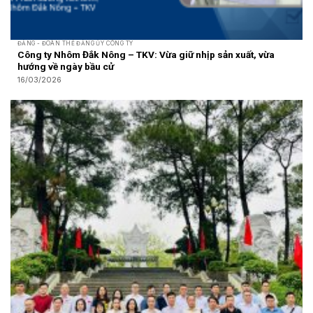
ĐẢNG - ĐOÀN THỂ ĐẢNG ỦY CÔNG TY
Công ty Nhôm Đắk Nông – TKV: Vừa giữ nhịp sản xuất, vừa
hướng về ngày bầu cử
16/03/2026