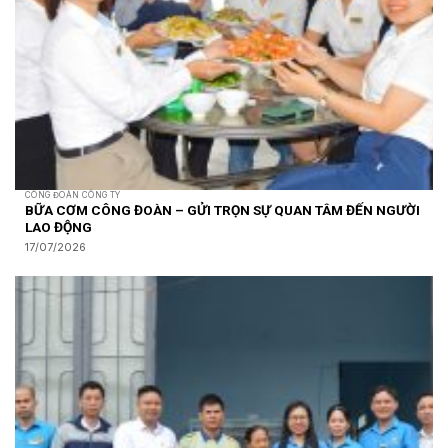
CÔNG ĐOÀN CÔNG TY
BỮA CƠM CÔNG ĐOÀN – GỬI TRỌN SỰ QUAN TÂM ĐẾN NGƯỜI
LAO ĐỘNG
17/07/2026