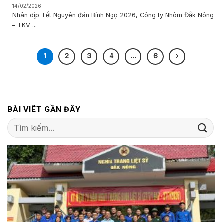
14/02/2026
Nhân dịp Tết Nguyên đán Bính Ngọ 2026, Công ty Nhôm Đắk Nông
– TKV ...
1
2
3
4
…
6
BÀI VIÊT GẦN ĐÂY