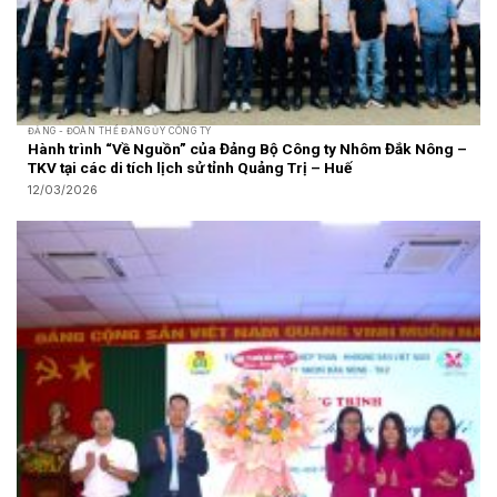
ĐẢNG - ĐOÀN THỂ ĐẢNG ỦY CÔNG TY
Hành trình “Về Nguồn” của Đảng Bộ Công ty Nhôm Đắk Nông –
TKV tại các di tích lịch sử tỉnh Quảng Trị – Huế
12/03/2026