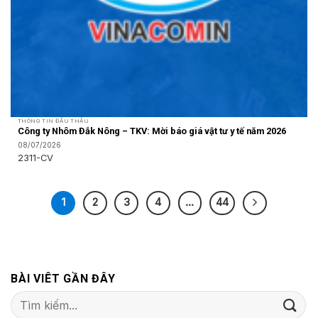
THÔNG TIN ĐẤU THẦU
Công ty Nhôm Đắk Nông – TKV: Mời báo giá vật tư y tế năm 2026
08/07/2026
2311-CV
1
2
3
4
…
44
BÀI VIÊT GẦN ĐÂY