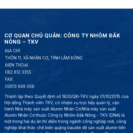
CƠ QUAN CHỦ QUẢN: CÔNG TY NHÔM ĐẮK
NÔNG – TKV
ĐỊA CHỈ:
THÔN 11, XÃ NHÂN CƠ, TỈNH LÂM ĐỒNG
ĐIỆN THOẠI:
082 812 3355
FAX:
02613 649 058
Thành lập theo Quyết định số 1833/QĐ-TKV ngày 01/10/2015 của
Hội đồng Thành viên TKV, có nhiệm vụ trực tiếp quản lý, vận
hành Nhà máy sản xuất Alumin Nhân Cơ.Nhà máy sản xuất
Alumin Nhân Cơ thuộc Công ty Nhôm Đắk Nông - TKV (DNA) là
một trong hai dự án thí điểm trong ngành công nghiệp mới, công
nghiệp khai thác chế biến quặng bauxite để sản xuất alumin tiến