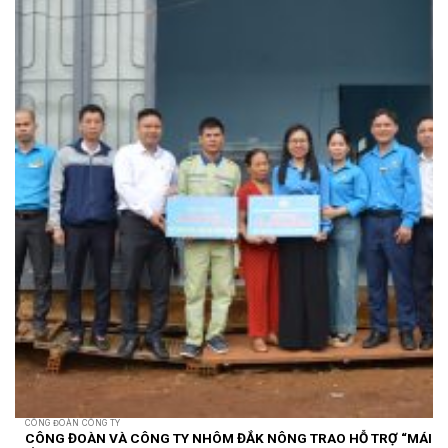
CÔNG ĐOÀN CÔNG TY
CÔNG ĐOÀN VÀ CÔNG TY NHÔM ĐẮK NÔNG TRAO HỖ TRỢ “MÁI