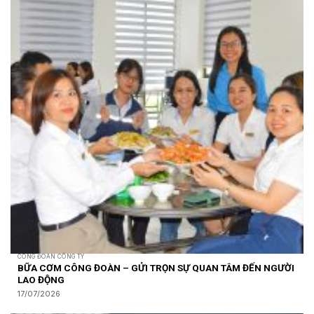
CÔNG ĐOÀN CÔNG TY
BỮA CƠM CÔNG ĐOÀN – GỬI TRỌN SỰ QUAN TÂM ĐẾN NGƯỜI
LAO ĐỘNG
17/07/2026