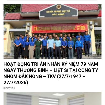
HOẠT ĐỘNG TRI ÂN NHÂN KỶ NIỆM 79 NĂM
NGÀY THƯƠNG BINH – LIỆT SĨ TẠI CÔNG TY
NHÔM ĐẮK NÔNG – TKV (27/7/1947 –
27/7/2026)
05/08/2026