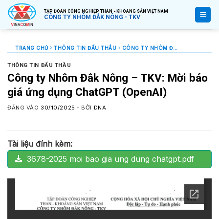
Bỏ
TẬP ĐOÀN CÔNG NGHIỆP THAN - KHOÁNG SẢN VIỆT NAM
qua
CÔNG TY NHÔM ĐẮK NÔNG - TKV
nội
dung
TRANG CHỦ
THÔNG TIN ĐẤU THẦU
CÔNG TY NHÔM ĐẮK NÔNG – TKV: MỜI BÁO GIÁ ỨNG DỤNG CHATGPT (OPENAI)
THÔNG TIN ĐẤU THẦU
Công ty Nhôm Đắk Nông – TKV: Mời báo
giá ứng dụng ChatGPT (OpenAI)
ĐĂNG VÀO
30/10/2025
- BỞI
DNA
Tài liệu đính kèm:
3678-2025 moi bao gia ung dung chatgpt.pdf