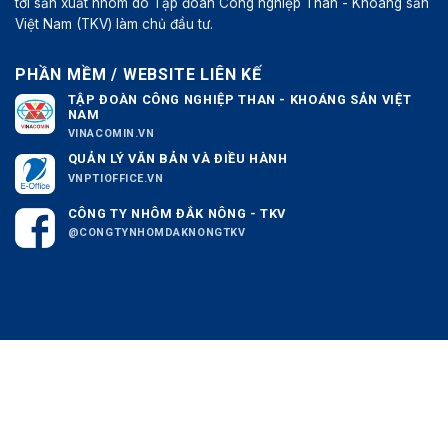
tới sản xuất nhôm do Tập đoàn Công nghiệp Than - Khoáng sản
Việt Nam (TKV) làm chủ đầu tư.
PHẦN MỀM / WEBSITE LIÊN KẾ
TẬP ĐOÀN CÔNG NGHIỆP THAN - KHOÁNG SẢN VIỆT
NAM
VINACOMIN.VN
QUẢN LÝ VĂN BẢN VÀ ĐIỀU HÀNH
VNPTIOFFICE.VN
CÔNG TY NHÔM ĐẮK NÔNG - TKV
@CONGTYNHOMDAKNONGTKV