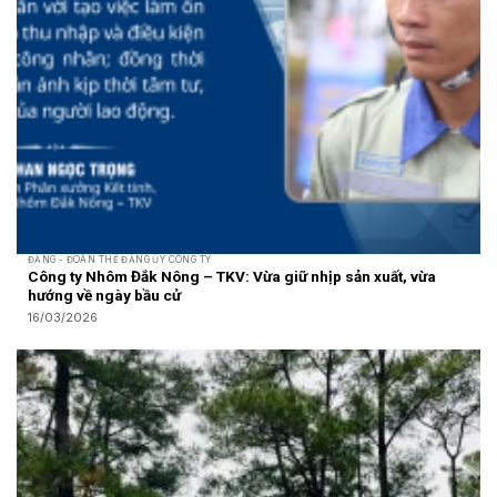
ĐẢNG - ĐOÀN THỂ ĐẢNG ỦY CÔNG TY
Công ty Nhôm Đắk Nông – TKV: Vừa giữ nhịp sản xuất, vừa
hướng về ngày bầu cử
16/03/2026