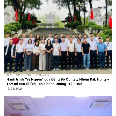
ĐẢNG - ĐOÀN THỂ ĐẢNG ỦY CÔNG TY
Hành trình “Về Nguồn” của Đảng Bộ Công ty Nhôm Đắk Nông –
TKV tại các di tích lịch sử tỉnh Quảng Trị – Huế
12/03/2026