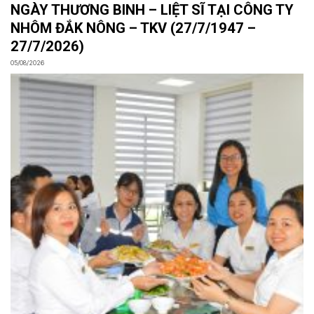
NGÀY THƯƠNG BINH – LIỆT SĨ TẠI CÔNG TY
NHÔM ĐẮK NÔNG – TKV (27/7/1947 –
27/7/2026)
05/08/2026