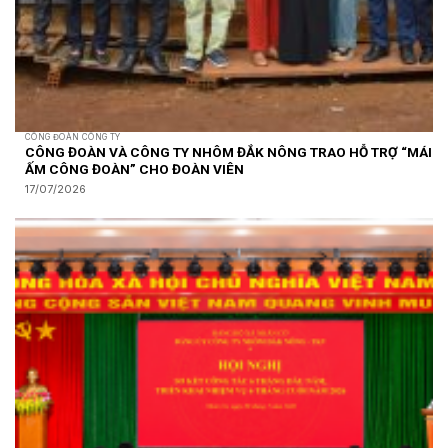
CÔNG ĐOÀN CÔNG TY
CÔNG ĐOÀN VÀ CÔNG TY NHÔM ĐẮK NÔNG TRAO HỖ TRỢ “MÁI
ẤM CÔNG ĐOÀN” CHO ĐOÀN VIÊN
17/07/2026