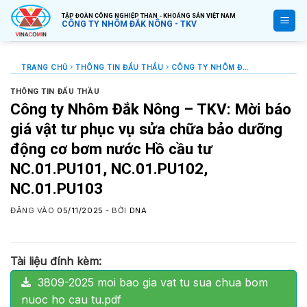
Bỏ
TẬP ĐOÀN CÔNG NGHIỆP THAN - KHOÁNG SẢN VIỆT NAM
qua
CÔNG TY NHÔM ĐẮK NÔNG - TKV
nội
dung
TRANG CHỦ
THÔNG TIN ĐẤU THẦU
CÔNG TY NHÔM ĐẮK NÔNG – TKV: MỜI BÁO GIÁ VẬT TƯ PHỤC VỤ SỬA CHỮA BẢO DƯỠNG ĐỘNG CƠ BƠM NƯỚC HỒ CẦU TƯ NC.01.PU101, NC.01.PU102, NC.01.PU103
THÔNG TIN ĐẤU THẦU
Công ty Nhôm Đắk Nông – TKV: Mời báo
giá vật tư phục vụ sửa chữa bảo dưỡng
động cơ bơm nước Hồ cầu tư
NC.01.PU101, NC.01.PU102,
NC.01.PU103
ĐĂNG VÀO
05/11/2025
- BỞI
DNA
Tài liệu đính kèm:
3809-2025 moi bao gia vat tu sua chua bom
nuoc ho cau tu.pdf