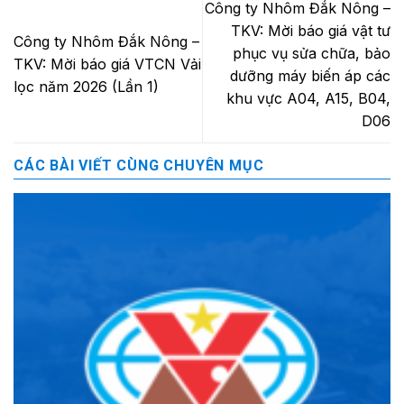
Công ty Nhôm Đắk Nông –
TKV: Mời báo giá vật tư
Công ty Nhôm Đắk Nông –
phục vụ sửa chữa, bảo
TKV: Mời báo giá VTCN Vải
dưỡng máy biến áp các
lọc năm 2026 (Lần 1)
khu vực A04, A15, B04,
D06
CÁC BÀI VIẾT CÙNG CHUYÊN MỤC