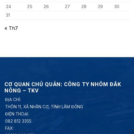
24
25
26
27
28
29
30
31
« Th7
CƠ QUAN CHỦ QUẢN: CÔNG TY NHÔM ĐẮK
NÔNG – TKV
ĐỊA CHỈ:
THÔN 11, XÃ NHÂN CƠ, TỈNH LÂM ĐỒNG
ĐIỆN THOẠI:
082 812 3355
FAX: