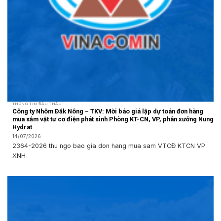
THÔNG TIN ĐẤU THẦU
Công ty Nhôm Đắk Nông – TKV: Mời báo giá lập dự toán đơn hàng
mua sắm vật tư cơ điện phát sinh Phòng KT-CN, VP, phân xưởng Nung
Hydrat
14/07/2026
2364-2026 thu ngo bao gia don hang mua sam VTCĐ KTCN VP
XNH