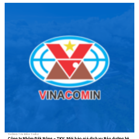
THÔNG TIN ĐẤU THẦU
Công ty Nhôm Đắk Nông – TKV: Mời báo giá dịch vụ Bảo dưỡng hệ