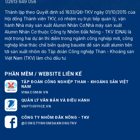
02613 649 058
Thành lập theo Quyết định số 1833/QĐ-TKV ngày 01/10/2015 của
Hội đồng Thành viên TKV, có nhiệm vụ trực tiếp quản lý, vận
hành Nhà máy sản xuất Alumin Nhân Cơ.Nhà máy sản xuất
Alumin Nhân Cơ thuộc Công ty Nhôm Đắk Nông - TKV (DNA) là
một trong hai dự án thí điểm trong ngành công nghiệp mới, công
nghiệp khai thác chế biến quặng bauxite để sản xuất alumin tiến
tới sản xuất nhôm do Tập đoàn Công nghiệp Than - Khoáng sản
Việt Nam (TKV) làm chủ đầu tư.
PHẦN MỀM / WEBSITE LIÊN KẾ
TẬP ĐOÀN CÔNG NGHIỆP THAN - KHOÁNG SẢN VIỆT
NAM
VINACOMIN.VN
QUẢN LÝ VĂN BẢN VÀ ĐIỀU HÀNH
VNPTIOFFICE.VN
CÔNG TY NHÔM ĐẮK NÔNG - TKV
@CONGTYNHOMDAKNONGTKV