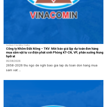
THÔNG TIN ĐẤU THẦU
Công ty Nhôm Đắk Nông – TKV: Mời báo giá lập dự toán đơn hàng
mua sắm vật tư cơ điện phát sinh Phòng KT-CN, VP, phân xưởng Nung
hydrat
05/08/2026
2658-2026 thu ngo de nghi bao gia lap du toan don hang mua
sam vat ...