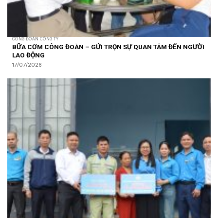
CÔNG ĐOÀN CÔNG TY
BỮA CƠM CÔNG ĐOÀN – GỬI TRỌN SỰ QUAN TÂM ĐẾN NGƯỜI
LAO ĐỘNG
17/07/2026