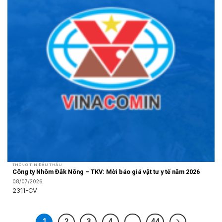
THÔNG TIN ĐẤU THẦU
Công ty Nhôm Đắk Nông – TKV: Mời báo giá vật tư y tế năm 2026
08/07/2026
2311-CV
1
2
3
4
…
44