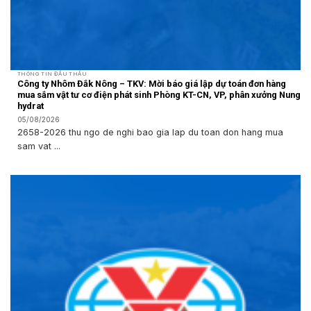
THÔNG TIN ĐẤU THẦU
Công ty Nhôm Đắk Nông – TKV: Mời báo giá lập dự toán đơn hàng
mua sắm vật tư cơ điện phát sinh Phòng KT-CN, VP, phân xưởng Nung
hydrat
05/08/2026
2658-2026 thu ngo de nghi bao gia lap du toan don hang mua
sam vat ...