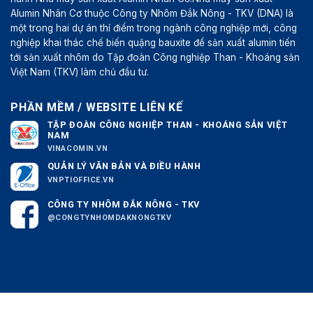
Alumin Nhân Cơ thuộc Công ty Nhôm Đắk Nông - TKV (DNA) là
một trong hai dự án thí điểm trong ngành công nghiệp mới, công
nghiệp khai thác chế biến quặng bauxite để sản xuất alumin tiến
tới sản xuất nhôm do Tập đoàn Công nghiệp Than - Khoáng sản
Việt Nam (TKV) làm chủ đầu tư.
PHẦN MỀM / WEBSITE LIÊN KẾ
TẬP ĐOÀN CÔNG NGHIỆP THAN - KHOÁNG SẢN VIỆT
NAM
VINACOMIN.VN
QUẢN LÝ VĂN BẢN VÀ ĐIỀU HÀNH
VNPTIOFFICE.VN
CÔNG TY NHÔM ĐẮK NÔNG - TKV
@CONGTYNHOMDAKNONGTKV