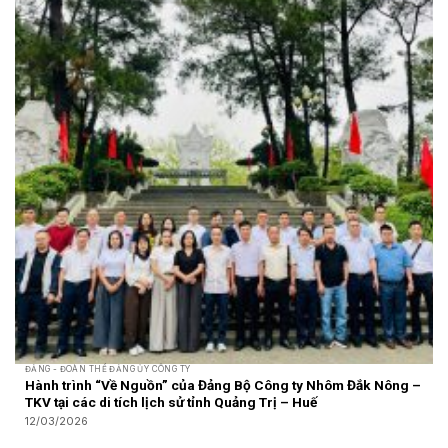
ĐẢNG - ĐOÀN THỂ ĐẢNG ỦY CÔNG TY
Hành trình “Về Nguồn” của Đảng Bộ Công ty Nhôm Đắk Nông –
TKV tại các di tích lịch sử tỉnh Quảng Trị – Huế
12/03/2026