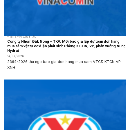
THÔNG TIN ĐẤU THẦU
Công ty Nhôm Đắk Nông – TKV: Mời báo giá lập dự toán đơn hàng
mua sắm vật tư cơ điện phát sinh Phòng KT-CN, VP, phân xưởng Nung
Hydrat
14/07/2026
2364-2026 thu ngo bao gia don hang mua sam VTCĐ KTCN VP
XNH