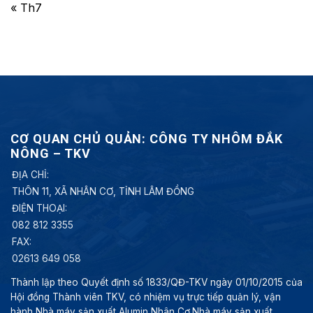
« Th7
CƠ QUAN CHỦ QUẢN: CÔNG TY NHÔM ĐẮK
NÔNG – TKV
ĐỊA CHỈ:
THÔN 11, XÃ NHÂN CƠ, TỈNH LÂM ĐỒNG
ĐIỆN THOẠI:
082 812 3355
FAX:
02613 649 058
Thành lập theo Quyết định số 1833/QĐ-TKV ngày 01/10/2015 của
Hội đồng Thành viên TKV, có nhiệm vụ trực tiếp quản lý, vận
hành Nhà máy sản xuất Alumin Nhân Cơ.Nhà máy sản xuất