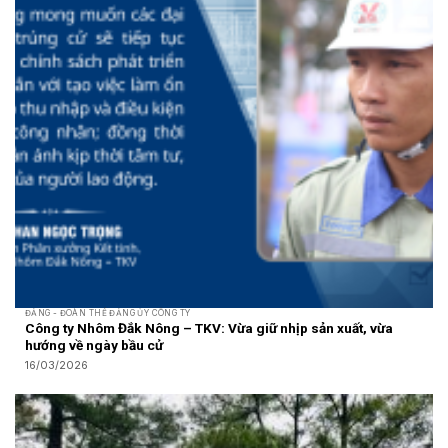
ĐẢNG - ĐOÀN THỂ ĐẢNG ỦY CÔNG TY
Công ty Nhôm Đắk Nông – TKV: Vừa giữ nhịp sản xuất, vừa
hướng về ngày bầu cử
16/03/2026