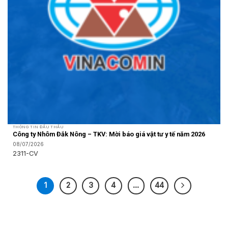
THÔNG TIN ĐẤU THẦU
Công ty Nhôm Đắk Nông – TKV: Mời báo giá vật tư y tế năm 2026
08/07/2026
2311-CV
1
2
3
4
…
44