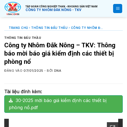
Bỏ
TẬP ĐOÀN CÔNG NGHIỆP THAN - KHOÁNG SẢN VIỆT NAM
qua
CÔNG TY NHÔM ĐẮK NÔNG - TKV
nội
dung
TRANG CHỦ
THÔNG TIN ĐẤU THẦU
CÔNG TY NHÔM ĐẮK NÔNG – TKV: THÔNG BÁO MỜI BÁO GIÁ KIỂM ĐỊNH CÁC THIẾT BỊ PHÒNG NỔ
THÔNG TIN ĐẤU THẦU
Công ty Nhôm Đắk Nông – TKV: Thông
báo mời báo giá kiểm định các thiết bị
phòng nổ
ĐĂNG VÀO
07/01/2025
- BỞI
DNA
Tài liệu đính kèm:
30-2025 mời báo giá kiểm định các thiết bị
phòng nổ.pdf