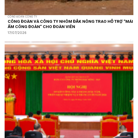
CÔNG ĐOÀN CÔNG TY
CÔNG ĐOÀN VÀ CÔNG TY NHÔM ĐẮK NÔNG TRAO HỖ TRỢ “MÁI
ẤM CÔNG ĐOÀN” CHO ĐOÀN VIÊN
17/07/2026