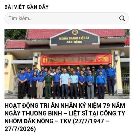
BÀI VIÊT GẦN ĐÂY
HOẠT ĐỘNG TRI ÂN NHÂN KỶ NIỆM 79 NĂM
NGÀY THƯƠNG BINH – LIỆT SĨ TẠI CÔNG TY
NHÔM ĐẮK NÔNG – TKV (27/7/1947 –
27/7/2026)