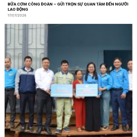
BỮA CƠM CÔNG ĐOÀN – GỬI TRỌN SỰ QUAN TÂM ĐẾN NGƯỜI
LAO ĐỘNG
17/07/2026