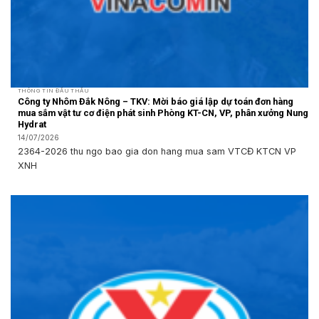
THÔNG TIN ĐẤU THẦU
Công ty Nhôm Đắk Nông – TKV: Mời báo giá lập dự toán đơn hàng
mua sắm vật tư cơ điện phát sinh Phòng KT-CN, VP, phân xưởng Nung
Hydrat
14/07/2026
2364-2026 thu ngo bao gia don hang mua sam VTCĐ KTCN VP
XNH