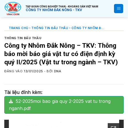
Bỏ
TẬP ĐOÀN CÔNG NGHIỆP THAN - KHOÁNG SẢN VIỆT NAM
qua
CÔNG TY NHÔM ĐẮK NÔNG - TKV
nội
dung
TRANG CHỦ
THÔNG TIN ĐẤU THẦU
CÔNG TY NHÔM ĐẮK NÔNG – TKV: THÔNG BÁO MỜI BÁO GIÁ VẬT TƯ CÓ ĐIỆN ĐỊNH KỲ QUÝ II/2025 (VẬT TƯ TRONG NGÀNH – TKV)
THÔNG TIN ĐẤU THẦU
Công ty Nhôm Đắk Nông – TKV: Thông
báo mời báo giá vật tư có điện định kỳ
quý II/2025 (Vật tư trong ngành – TKV)
ĐĂNG VÀO
13/01/2025
- BỞI
DNA
Tài liệu đính kèm:
52-2025moi bao gia quy 2-2025 vat tu trong
nganh.pdf