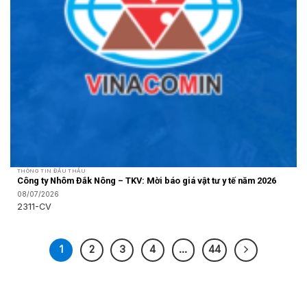
THÔNG TIN ĐẤU THẦU
Công ty Nhôm Đắk Nông – TKV: Mời báo giá vật tư y tế năm 2026
08/07/2026
2311-CV
1
2
3
4
…
44