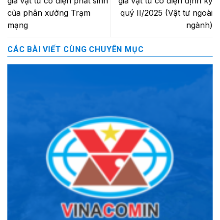
giá vật tư cơ điện phát sinh
giá vật tư có điện định kỳ
của phân xưởng Trạm
quý II/2025 (Vật tư ngoài
mạng
ngành)
CÁC BÀI VIẾT CÙNG CHUYÊN MỤC