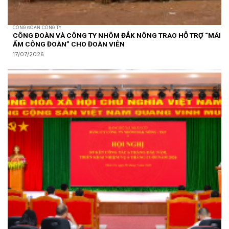
CÔNG ĐOÀN CÔNG TY
CÔNG ĐOÀN VÀ CÔNG TY NHÔM ĐẮK NÔNG TRAO HỖ TRỢ “MÁI
ẤM CÔNG ĐOÀN” CHO ĐOÀN VIÊN
17/07/2026