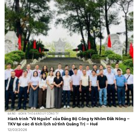
ĐẢNG - ĐOÀN THỂ ĐẢNG ỦY CÔNG TY
Hành trình “Về Nguồn” của Đảng Bộ Công ty Nhôm Đắk Nông –
TKV tại các di tích lịch sử tỉnh Quảng Trị – Huế
12/03/2026