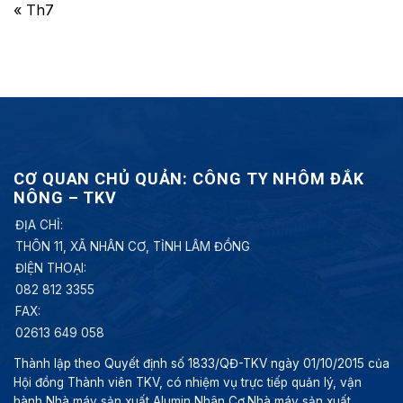
« Th7
CƠ QUAN CHỦ QUẢN: CÔNG TY NHÔM ĐẮK
NÔNG – TKV
ĐỊA CHỈ:
THÔN 11, XÃ NHÂN CƠ, TỈNH LÂM ĐỒNG
ĐIỆN THOẠI:
082 812 3355
FAX:
02613 649 058
Thành lập theo Quyết định số 1833/QĐ-TKV ngày 01/10/2015 của
Hội đồng Thành viên TKV, có nhiệm vụ trực tiếp quản lý, vận
hành Nhà máy sản xuất Alumin Nhân Cơ.Nhà máy sản xuất