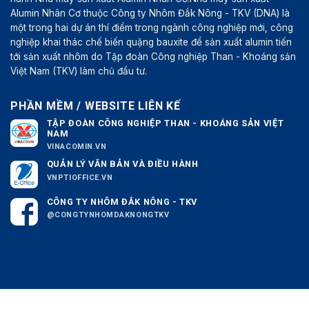
Alumin Nhân Cơ thuộc Công ty Nhôm Đắk Nông - TKV (DNA) là
một trong hai dự án thí điểm trong ngành công nghiệp mới, công
nghiệp khai thác chế biến quặng bauxite để sản xuất alumin tiến
tới sản xuất nhôm do Tập đoàn Công nghiệp Than - Khoáng sản
Việt Nam (TKV) làm chủ đầu tư.
PHẦN MỀM / WEBSITE LIÊN KẾ
TẬP ĐOÀN CÔNG NGHIỆP THAN - KHOÁNG SẢN VIỆT
NAM
VINACOMIN.VN
QUẢN LÝ VĂN BẢN VÀ ĐIỀU HÀNH
VNPTIOFFICE.VN
CÔNG TY NHÔM ĐẮK NÔNG - TKV
@CONGTYNHOMDAKNONGTKV