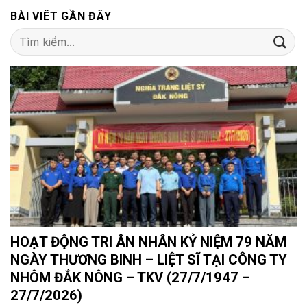
BÀI VIÊT GẦN ĐÂY
HOẠT ĐỘNG TRI ÂN NHÂN KỶ NIỆM 79 NĂM
NGÀY THƯƠNG BINH – LIỆT SĨ TẠI CÔNG TY
NHÔM ĐẮK NÔNG – TKV (27/7/1947 –
27/7/2026)