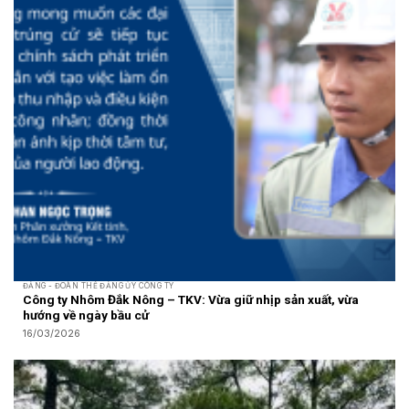
ĐẢNG - ĐOÀN THỂ ĐẢNG ỦY CÔNG TY
Công ty Nhôm Đắk Nông – TKV: Vừa giữ nhịp sản xuất, vừa
hướng về ngày bầu cử
16/03/2026