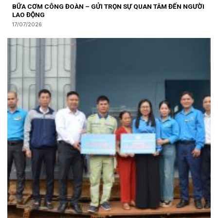
BỮA CƠM CÔNG ĐOÀN – GỬI TRỌN SỰ QUAN TÂM ĐẾN NGƯỜI
LAO ĐỘNG
17/07/2026