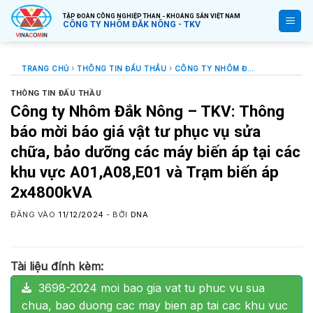
Bỏ
TẬP ĐOÀN CÔNG NGHIỆP THAN - KHOÁNG SẢN VIỆT NAM
qua
CÔNG TY NHÔM ĐẮK NÔNG - TKV
nội
dung
TRANG CHỦ
THÔNG TIN ĐẤU THẦU
CÔNG TY NHÔM ĐẮK NÔNG – TKV: THÔNG BÁO MỜI BÁO GIÁ VẬT TƯ PHỤC VỤ SỬA CHỮA, BẢO DƯỠNG CÁC MÁY BIẾN ÁP TẠI CÁC KHU VỰC A01,A08,E01 VÀ TRẠM BIẾN ÁP 2X4800KVA
THÔNG TIN ĐẤU THẦU
Công ty Nhôm Đắk Nông – TKV: Thông
báo mời báo giá vật tư phục vụ sửa
chữa, bảo dưỡng các máy biến áp tại các
khu vực A01,A08,E01 và Trạm biến áp
2x4800kVA
ĐĂNG VÀO
11/12/2024
- BỞI
DNA
Tài liệu đính kèm:
3698-2024 moi bao gia vat tu phuc vu sua
chua, bao duong cac may bien ap tai cac khu vuc