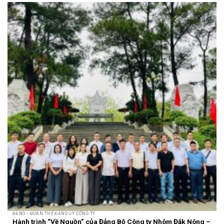
ĐẢNG - ĐOÀN THỂ ĐẢNG ỦY CÔNG TY
Hành trình “Về Nguồn” của Đảng Bộ Công ty Nhôm Đắk Nông –