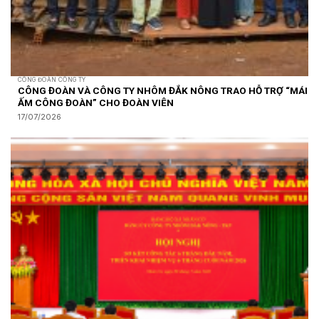
CÔNG ĐOÀN CÔNG TY
CÔNG ĐOÀN VÀ CÔNG TY NHÔM ĐẮK NÔNG TRAO HỖ TRỢ “MÁI
ẤM CÔNG ĐOÀN” CHO ĐOÀN VIÊN
17/07/2026