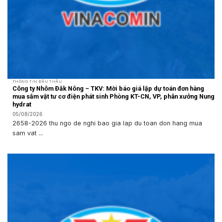
THÔNG TIN ĐẤU THẦU
Công ty Nhôm Đắk Nông – TKV: Mời báo giá lập dự toán đơn hàng
mua sắm vật tư cơ điện phát sinh Phòng KT-CN, VP, phân xưởng Nung
hydrat
05/08/2026
2658-2026 thu ngo de nghi bao gia lap du toan don hang mua
sam vat ...