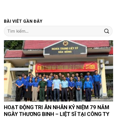
BÀI VIÊT GẦN ĐÂY
HOẠT ĐỘNG TRI ÂN NHÂN KỶ NIỆM 79 NĂM
NGÀY THƯƠNG BINH – LIỆT SĨ TẠI CÔNG TY