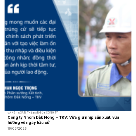
ĐẢNG - ĐOÀN THỂ ĐẢNG ỦY CÔNG TY
Công ty Nhôm Đắk Nông – TKV: Vừa giữ nhịp sản xuất, vừa
hướng về ngày bầu cử
16/03/2026