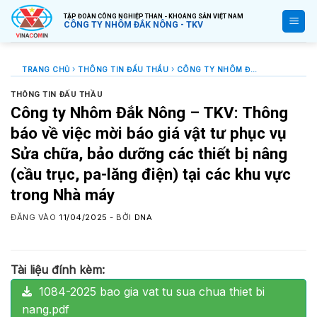
Bỏ
TẬP ĐOÀN CÔNG NGHIỆP THAN - KHOÁNG SẢN VIỆT NAM
qua
CÔNG TY NHÔM ĐẮK NÔNG - TKV
nội
dung
TRANG CHỦ
THÔNG TIN ĐẤU THẦU
CÔNG TY NHÔM ĐẮK NÔNG – TKV: THÔNG BÁO VỀ VIỆC MỜI BÁO GIÁ VẬT TƯ PHỤC VỤ SỬA CHỮA, BẢO DƯỠNG CÁC THIẾT BỊ NÂNG (CẦU TRỤC, PA-LĂNG ĐIỆN) TẠI CÁC KHU VỰC TRONG NHÀ MÁY
THÔNG TIN ĐẤU THẦU
Công ty Nhôm Đắk Nông – TKV: Thông
báo về việc mời báo giá vật tư phục vụ
Sửa chữa, bảo dưỡng các thiết bị nâng
(cầu trục, pa-lăng điện) tại các khu vực
trong Nhà máy
ĐĂNG VÀO
11/04/2025
- BỞI
DNA
Tài liệu đính kèm:
1084-2025 bao gia vat tu sua chua thiet bi
nang.pdf