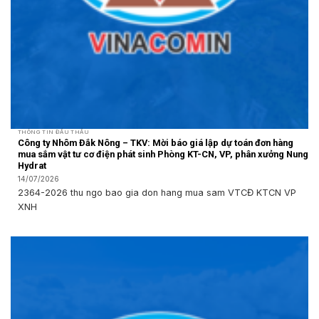
THÔNG TIN ĐẤU THẦU
Công ty Nhôm Đắk Nông – TKV: Mời báo giá lập dự toán đơn hàng
mua sắm vật tư cơ điện phát sinh Phòng KT-CN, VP, phân xưởng Nung
Hydrat
14/07/2026
2364-2026 thu ngo bao gia don hang mua sam VTCĐ KTCN VP
XNH