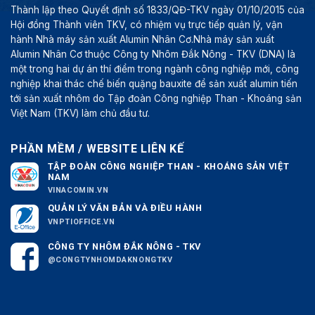
Thành lập theo Quyết định số 1833/QĐ-TKV ngày 01/10/2015 của
Hội đồng Thành viên TKV, có nhiệm vụ trực tiếp quản lý, vận
hành Nhà máy sản xuất Alumin Nhân Cơ.Nhà máy sản xuất
Alumin Nhân Cơ thuộc Công ty Nhôm Đắk Nông - TKV (DNA) là
một trong hai dự án thí điểm trong ngành công nghiệp mới, công
nghiệp khai thác chế biến quặng bauxite để sản xuất alumin tiến
tới sản xuất nhôm do Tập đoàn Công nghiệp Than - Khoáng sản
Việt Nam (TKV) làm chủ đầu tư.
PHẦN MỀM / WEBSITE LIÊN KẾ
TẬP ĐOÀN CÔNG NGHIỆP THAN - KHOÁNG SẢN VIỆT
NAM
VINACOMIN.VN
QUẢN LÝ VĂN BẢN VÀ ĐIỀU HÀNH
VNPTIOFFICE.VN
CÔNG TY NHÔM ĐẮK NÔNG - TKV
@CONGTYNHOMDAKNONGTKV