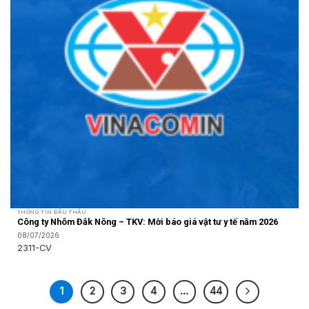
THÔNG TIN ĐẤU THẦU
Công ty Nhôm Đắk Nông – TKV: Mời báo giá vật tư y tế năm 2026
08/07/2026
2311-CV
1
2
3
4
…
44