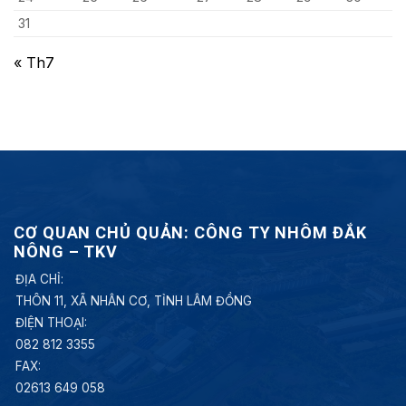
31
« Th7
CƠ QUAN CHỦ QUẢN: CÔNG TY NHÔM ĐẮK
NÔNG – TKV
ĐỊA CHỈ:
THÔN 11, XÃ NHÂN CƠ, TỈNH LÂM ĐỒNG
ĐIỆN THOẠI:
082 812 3355
FAX:
02613 649 058