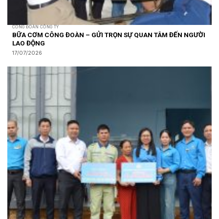
CÔNG ĐOÀN CÔNG TY
BỮA CƠM CÔNG ĐOÀN – GỬI TRỌN SỰ QUAN TÂM ĐẾN NGƯỜI
LAO ĐỘNG
17/07/2026