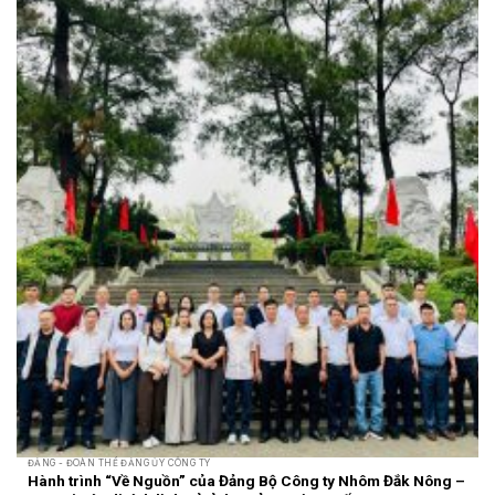
ĐẢNG - ĐOÀN THỂ ĐẢNG ỦY CÔNG TY
Hành trình “Về Nguồn” của Đảng Bộ Công ty Nhôm Đắk Nông –