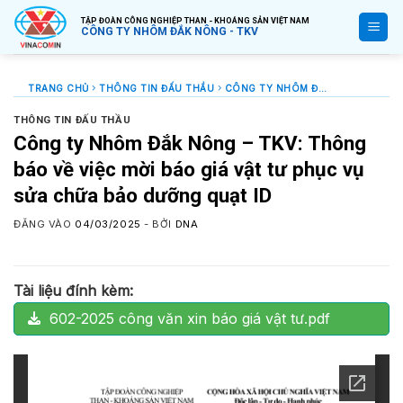
Bỏ
TẬP ĐOÀN CÔNG NGHIỆP THAN - KHOÁNG SẢN VIỆT NAM
qua
CÔNG TY NHÔM ĐẮK NÔNG - TKV
nội
dung
TRANG CHỦ
THÔNG TIN ĐẤU THẦU
CÔNG TY NHÔM ĐẮK NÔNG – TKV: THÔNG BÁO VỀ VIỆC MỜI BÁO GIÁ VẬT TƯ PHỤC VỤ SỬA CHỮA BẢO DƯỠNG QUẠT ID
THÔNG TIN ĐẤU THẦU
Công ty Nhôm Đắk Nông – TKV: Thông
báo về việc mời báo giá vật tư phục vụ
sửa chữa bảo dưỡng quạt ID
ĐĂNG VÀO
04/03/2025
- BỞI
DNA
Tài liệu đính kèm:
602-2025 công văn xin báo giá vật tư.pdf