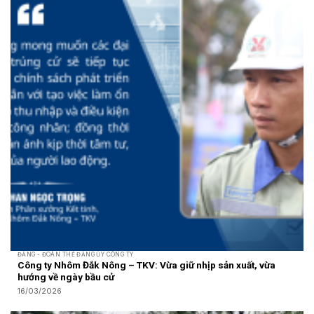
ĐẢNG - ĐOÀN THỂ ĐẢNG ỦY CÔNG TY
Công ty Nhôm Đắk Nông – TKV: Vừa giữ nhịp sản xuất, vừa
hướng về ngày bầu cử
16/03/2026