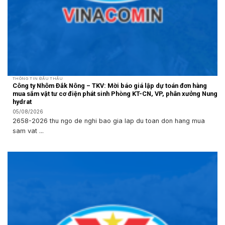
THÔNG TIN ĐẤU THẦU
Công ty Nhôm Đắk Nông – TKV: Mời báo giá lập dự toán đơn hàng
mua sắm vật tư cơ điện phát sinh Phòng KT-CN, VP, phân xưởng Nung
hydrat
05/08/2026
2658-2026 thu ngo de nghi bao gia lap du toan don hang mua
sam vat ...