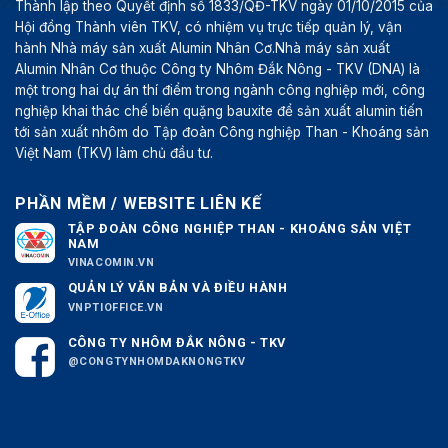
Thành lập theo Quyết định số 1833/QĐ-TKV ngày 01/10/2015 của
Hội đồng Thành viên TKV, có nhiệm vụ trực tiếp quản lý, vận
hành Nhà máy sản xuất Alumin Nhân Cơ.Nhà máy sản xuất
Alumin Nhân Cơ thuộc Công ty Nhôm Đắk Nông - TKV (DNA) là
một trong hai dự án thí điểm trong ngành công nghiệp mới, công
nghiệp khai thác chế biến quặng bauxite để sản xuất alumin tiến
tới sản xuất nhôm do Tập đoàn Công nghiệp Than - Khoáng sản
Việt Nam (TKV) làm chủ đầu tư.
PHẦN MỀM / WEBSITE LIÊN KẾ
TẬP ĐOÀN CÔNG NGHIỆP THAN - KHOÁNG SẢN VIỆT
NAM
VINACOMIN.VN
QUẢN LÝ VĂN BẢN VÀ ĐIỀU HÀNH
VNPTIOFFICE.VN
CÔNG TY NHÔM ĐẮK NÔNG - TKV
@CONGTYNHOMDAKNONGTKV