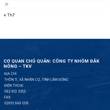
31
« Th7
CƠ QUAN CHỦ QUẢN: CÔNG TY NHÔM ĐẮK
NÔNG – TKV
ĐỊA CHỈ:
THÔN 11, XÃ NHÂN CƠ, TỈNH LÂM ĐỒNG
ĐIỆN THOẠI:
082 812 3355
FAX:
02613 649 058