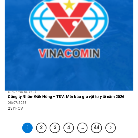
THÔNG TIN ĐẤU THẦU
Công ty Nhôm Đắk Nông – TKV: Mời báo giá vật tư y tế năm 2026
08/07/2026
2311-CV
1
2
3
4
…
44