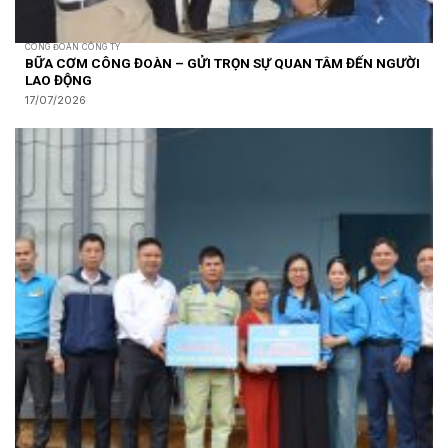
CÔNG ĐOÀN CÔNG TY
BỮA CƠM CÔNG ĐOÀN – GỬI TRỌN SỰ QUAN TÂM ĐẾN NGƯỜI
LAO ĐỘNG
17/07/2026