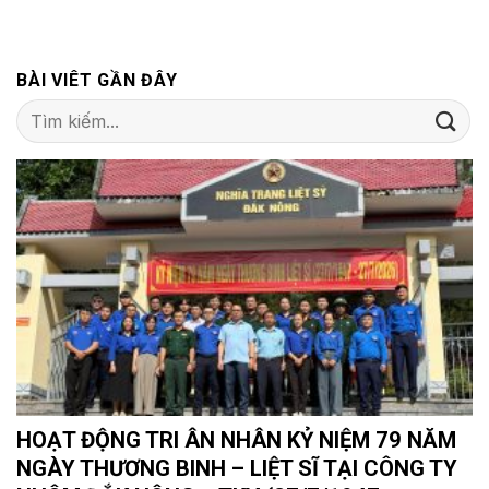
BÀI VIÊT GẦN ĐÂY
HOẠT ĐỘNG TRI ÂN NHÂN KỶ NIỆM 79 NĂM
NGÀY THƯƠNG BINH – LIỆT SĨ TẠI CÔNG TY