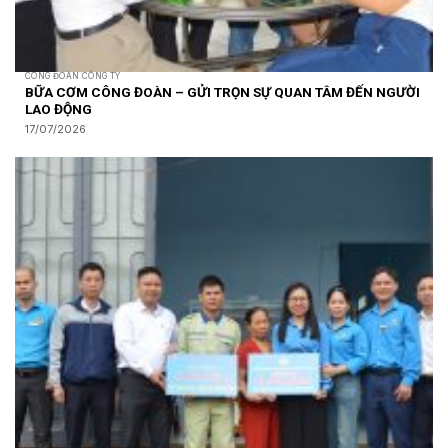
CÔNG ĐOÀN CÔNG TY
BỮA CƠM CÔNG ĐOÀN – GỬI TRỌN SỰ QUAN TÂM ĐẾN NGƯỜI
LAO ĐỘNG
17/07/2026