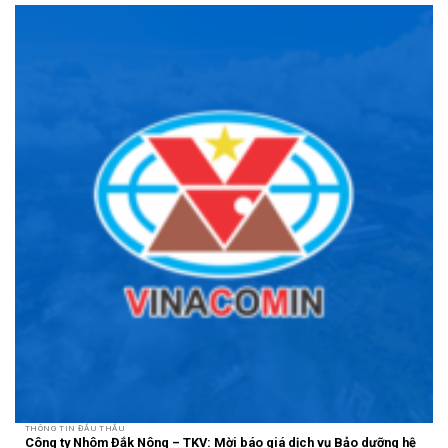
THÔNG TIN ĐẤU THẦU
Công ty Nhôm Đắk Nông – TKV: Mời báo giá dịch vụ Bảo dưỡng hệ