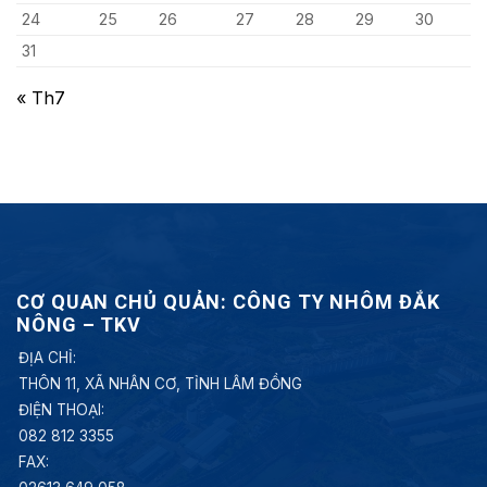
24
25
26
27
28
29
30
31
« Th7
CƠ QUAN CHỦ QUẢN: CÔNG TY NHÔM ĐẮK
NÔNG – TKV
ĐỊA CHỈ:
THÔN 11, XÃ NHÂN CƠ, TỈNH LÂM ĐỒNG
ĐIỆN THOẠI:
082 812 3355
FAX: