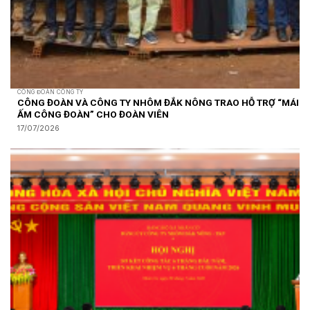
CÔNG ĐOÀN CÔNG TY
CÔNG ĐOÀN VÀ CÔNG TY NHÔM ĐẮK NÔNG TRAO HỖ TRỢ “MÁI
ẤM CÔNG ĐOÀN” CHO ĐOÀN VIÊN
17/07/2026