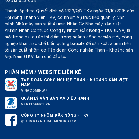
02613 649 058
Thành lập theo Quyết định số 1833/QĐ-TKV ngày 01/10/2015 của
Hội đồng Thành viên TKV, có nhiệm vụ trực tiếp quản lý, vận
hành Nhà máy sản xuất Alumin Nhân Cơ.Nhà máy sản xuất
Alumin Nhân Cơ thuộc Công ty Nhôm Đắk Nông - TKV (DNA) là
một trong hai dự án thí điểm trong ngành công nghiệp mới, công
nghiệp khai thác chế biến quặng bauxite để sản xuất alumin tiến
tới sản xuất nhôm do Tập đoàn Công nghiệp Than - Khoáng sản
Việt Nam (TKV) làm chủ đầu tư.
PHẦN MỀM / WEBSITE LIÊN KẾ
TẬP ĐOÀN CÔNG NGHIỆP THAN - KHOÁNG SẢN VIỆT
NAM
VINACOMIN.VN
QUẢN LÝ VĂN BẢN VÀ ĐIỀU HÀNH
VNPTIOFFICE.VN
CÔNG TY NHÔM ĐẮK NÔNG - TKV
@CONGTYNHOMDAKNONGTKV