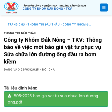
Bỏ
TẬP ĐOÀN CÔNG NGHIỆP THAN - KHOÁNG SẢN VIỆT NAM
qua
CÔNG TY NHÔM ĐẮK NÔNG - TKV
nội
dung
TRANG CHỦ
THÔNG TIN ĐẤU THẦU
CÔNG TY NHÔM ĐẮK NÔNG – TKV: THÔNG BÁO VỀ VIỆC MỜI BÁO GIÁ VẬT TƯ PHỤC VỤ SỬA CHỮA LỚN ĐƯỜNG ỐNG ĐẦU RA BƠM KIỀM
THÔNG TIN ĐẤU THẦU
Công ty Nhôm Đắk Nông – TKV: Thông
báo về việc mời báo giá vật tư phục vụ
Sửa chữa lớn đường ống đầu ra bơm
kiềm
ĐĂNG VÀO
26/03/2025
- BỞI
DNA
Tài liệu đính kèm:
895-2025 bao gia vat tu sua chua lon duong
ong.pdf