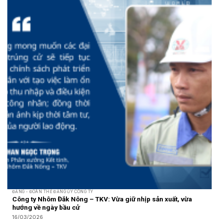
ĐẢNG - ĐOÀN THỂ ĐẢNG ỦY CÔNG TY
Công ty Nhôm Đắk Nông – TKV: Vừa giữ nhịp sản xuất, vừa
hướng về ngày bầu cử
16/03/2026