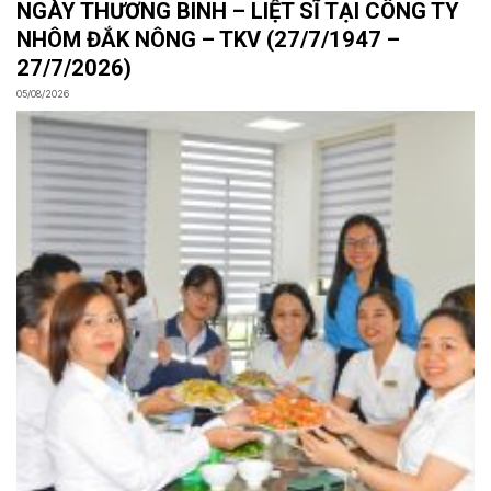
NGÀY THƯƠNG BINH – LIỆT SĨ TẠI CÔNG TY
NHÔM ĐẮK NÔNG – TKV (27/7/1947 –
27/7/2026)
05/08/2026