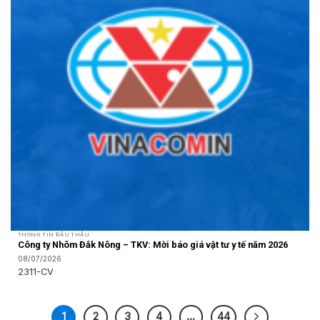
THÔNG TIN ĐẤU THẦU
Công ty Nhôm Đắk Nông – TKV: Mời báo giá vật tư y tế năm 2026
08/07/2026
2311-CV
1
2
3
4
…
44