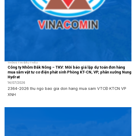
THÔNG TIN ĐẤU THẦU
Công ty Nhôm Đắk Nông – TKV: Mời báo giá lập dự toán đơn hàng
mua sắm vật tư cơ điện phát sinh Phòng KT-CN, VP, phân xưởng Nung
Hydrat
14/07/2026
2364-2026 thu ngo bao gia don hang mua sam VTCĐ KTCN VP
XNH