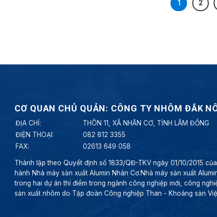
1
2
CƠ QUAN CHỦ QUẢN: CÔNG TY NHÔM ĐẮK N
ĐỊA CHỈ:
THÔN 11, XÃ NHÂN CƠ, TỈNH LÂM ĐỒNG
ĐIỆN THOẠI:
082 812 3355
FAX:
02613 649 058
Thành lập theo Quyết định số 1833/QĐ-TKV ngày 01/10/2015 của H
hành Nhà máy sản xuất Alumin Nhân Cơ.Nhà máy sản xuất Alumi
trong hai dự án thí điểm trong ngành công nghiệp mới, công nghiệ
sản xuất nhôm do Tập đoàn Công nghiệp Than - Khoáng sản Việt