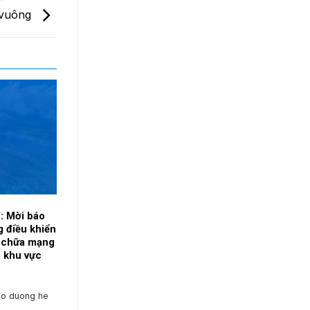
h vuông
: Mời báo
g điều khiển
a chữa mạng
 khu vực
ao duong he