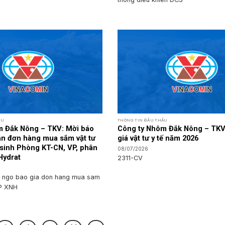
ẦU
THÔNG TIN ĐẤU THẦU
m Đắk Nông – TKV: Mời báo
Công ty Nhôm Đắk Nông – TKV
oán đơn hàng mua sắm vật tư
giá vật tư y tế năm 2026
 sinh Phòng KT-CN, VP, phân
08/07/2026
Hydrat
2311-CV
 ngo bao gia don hang mua sam
P XNH