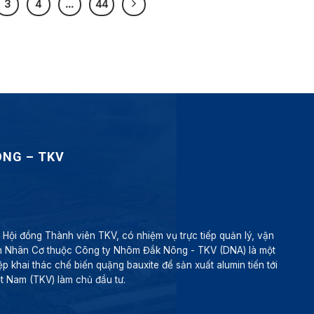
3
4
…
44
ÔNG – TKV
ội đồng Thành viên TKV, có nhiệm vụ trực tiếp quản lý, vận
n Nhân Cơ thuộc Công ty Nhôm Đắk Nông - TKV (DNA) là một
p khai thác chế biến quặng bauxite để sản xuất alumin tiến tới
 Nam (TKV) làm chủ đầu tư.