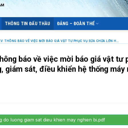
AM
THÔNG TIN ĐẤU THẦU
ĐẢNG – ĐOÀN THỂ
CÔNG TY NHÔM ĐẮK NÔNG – TKV: THÔNG BÁO VỀ VIỆC MỜI BÁO GIÁ VẬT TƯ PHỤC VỤ SỬA CHỮA LỚN HỆ THỐNG ĐO LƯỜNG, GIÁM SÁT, ĐIỀU KHIỂN HỆ THỐNG MÁY NGHIỀN BI
ông báo về việc mời báo giá vật tư 
, giám sát, điều khiển hệ thống máy
g do luong giam sat dieu khien may nghien bi.pdf