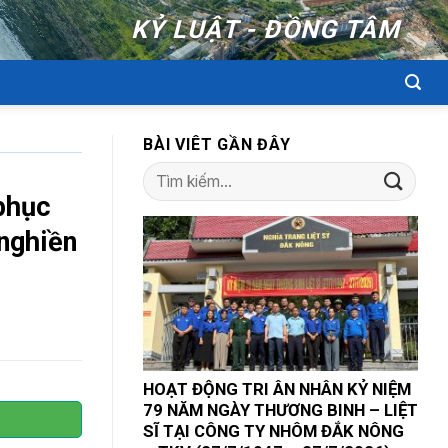
KỶ LUẬT - ĐỒNG TÂM
BÀI VIÊT GẦN ĐÂY
phục
 nghiền
HOẠT ĐỘNG TRI ÂN NHÂN KỶ NIỆM
79 NĂM NGÀY THƯƠNG BINH – LIỆT
SĨ TẠI CÔNG TY NHÔM ĐẮK NÔNG