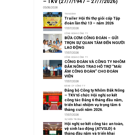
– TKV (27/7/1947 – 27/7/2026)
05/08/2026
TIN NGÀNH
Trailer Hội thi thợ giỏi cấp Tập
đoàn lần thứ 13 – năm 2026
17/07/2026
CÔNG ĐOÀN CÔNG TY
BỮA CƠM CÔNG ĐOÀN – GỬI
TRỌN SỰ QUAN TÂM ĐẾN NGƯỜI
LAO ĐỘNG
17/07/2026
CÔNG ĐOÀN CÔNG TY
CÔNG ĐOÀN VÀ CÔNG TY NHÔM
ĐẮK NÔNG TRAO HỖ TRỢ “MÁI
ẤM CÔNG ĐOÀN” CHO ĐOÀN
VIÊN
17/07/2026
ĐẢNG ỦY CÔNG TY
Đảng bộ Công ty Nhôm Đắk Nông
– TKV tổ chức Hội nghị sơ kết
công tác Đảng 6 tháng đầu năm,
triển khai nhiệm vụ trọng tâm 6
tháng cuối năm 2026.
17/07/2026
SỰ KIỆN TIN DNA
Hội nghị sơ kết công tác an toàn,
vệ sinh lao động (ATVSLĐ) 6
tháng đầu năm và triển khai