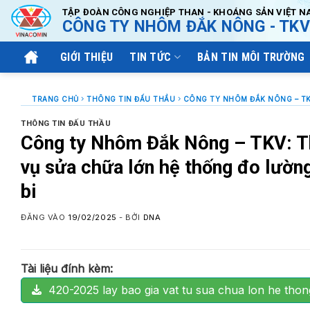
Bỏ
TẬP ĐOÀN CÔNG NGHIỆP THAN - KHOÁNG SẢN VIỆT N
CÔNG TY NHÔM ĐẮK NÔNG - TKV
qua
nội
GIỚI THIỆU
TIN TỨC
BẢN TIN MÔI TRƯỜNG
dung
TRANG CHỦ
THÔNG TIN ĐẤU THẦU
THÔNG TIN ĐẤU THẦU
Công ty Nhôm Đắk Nông – TKV: Th
vụ sửa chữa lớn hệ thống đo lường
bi
ĐĂNG VÀO
19/02/2025
- BỞI
DNA
Tài liệu đính kèm:
420-2025 lay bao gia vat tu sua chua lon he thon