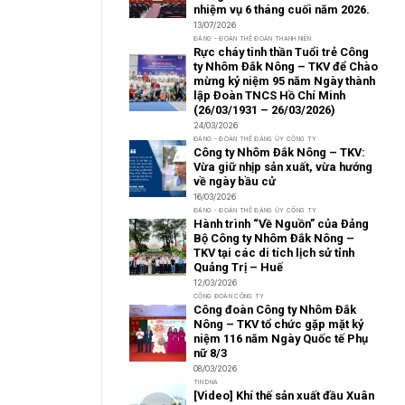
nhiệm vụ 6 tháng cuối năm 2026.
13/07/2026
ĐẢNG - ĐOÀN THỂ ĐOÀN THANH NIÊN
Rực cháy tinh thần Tuổi trẻ Công
ty Nhôm Đắk Nông – TKV để Chào
mừng kỷ niệm 95 năm Ngày thành
lập Đoàn TNCS Hồ Chí Minh
(26/03/1931 – 26/03/2026)
24/03/2026
ĐẢNG - ĐOÀN THỂ ĐẢNG ỦY CÔNG TY
Công ty Nhôm Đắk Nông – TKV:
Vừa giữ nhịp sản xuất, vừa hướng
về ngày bầu cử
16/03/2026
ĐẢNG - ĐOÀN THỂ ĐẢNG ỦY CÔNG TY
Hành trình “Về Nguồn” của Đảng
Bộ Công ty Nhôm Đắk Nông –
TKV tại các di tích lịch sử tỉnh
Quảng Trị – Huế
12/03/2026
CÔNG ĐOÀN CÔNG TY
Công đoàn Công ty Nhôm Đắk
Nông – TKV tổ chức gặp mặt kỷ
niệm 116 năm Ngày Quốc tế Phụ
nữ 8/3
08/03/2026
TIN DNA
[Video] Khí thế sản xuất đầu Xuân