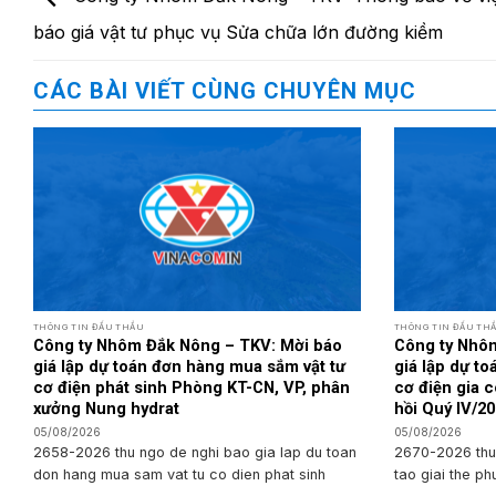
báo giá vật tư phục vụ Sửa chữa lớn đường kiềm
CÁC BÀI VIẾT CÙNG CHUYÊN MỤC
THÔNG TIN ĐẤU THẦU
THÔNG TIN ĐẤU TH
Công ty Nhôm Đắk Nông – TKV: Mời báo
Công ty Nhô
giá lập dự toán đơn hàng mua sắm vật tư
giá lập dự t
cơ điện phát sinh Phòng KT-CN, VP, phân
cơ điện gia c
xưởng Nung hydrat
hồi Quý IV/2
05/08/2026
05/08/2026
2658-2026 thu ngo de nghi bao gia lap du toan
2670-2026 thu
don hang mua sam vat tu co dien phat sinh
tao giai the ph