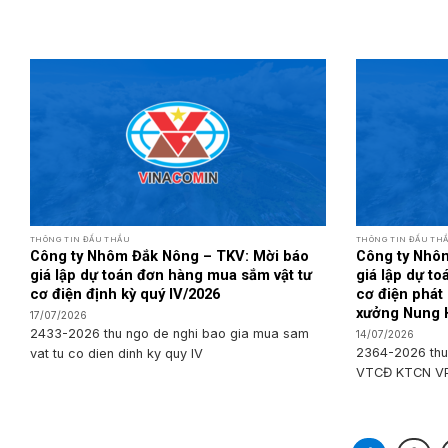
THÔNG TIN ĐẤU THẦU
THÔNG TIN ĐẤU TH
Công ty Nhôm Đắk Nông – TKV: Mời báo
Công ty Nhô
giá lập dự toán đơn hàng mua sắm vật tư
giá lập dự t
cơ điện định kỳ quý IV/2026
cơ điện phát
xưởng Nung 
17/07/2026
2433-2026 thu ngo de nghi bao gia mua sam
14/07/2026
2364-2026 thu
vat tu co dien dinh ky quy IV
VTCĐ KTCN V