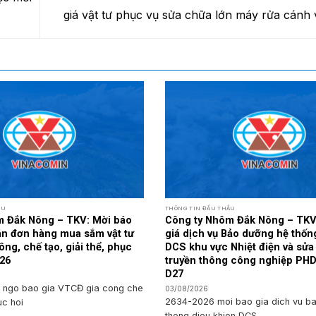
giá vật tư phục vụ sửa chữa lớn máy rửa cán
ẦU
THÔNG TIN ĐẤU THẦU
m Đắk Nông – TKV: Mời báo
Công ty Nhôm Đắk Nông – TKV
oán đơn hàng mua sắm vật tư
giá dịch vụ Bảo dưỡng hệ thốn
ông, chế tạo, giải thể, phục
DCS khu vực Nhiệt điện và sử
026
truyền thông công nghiệp PHD
D27
 ngo bao gia VTCĐ gia cong che
03/08/2026
2634-2026 moi bao gia dich vu b
uc hoi
thong dieu khien DCS