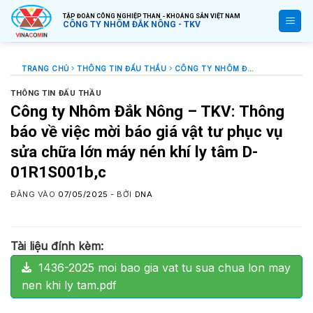
Bỏ
TẬP ĐOÀN CÔNG NGHIỆP THAN - KHOÁNG SẢN VIỆT NAM
qua
CÔNG TY NHÔM ĐẮK NÔNG - TKV
nội
dung
TRANG CHỦ
THÔNG TIN ĐẤU THẦU
CÔNG TY NHÔM ĐẮK NÔNG – TKV: THÔNG BÁO VỀ VIỆC MỜI BÁO GIÁ VẬT TƯ PHỤC VỤ SỬA CHỮA LỚN MÁY NÉN KHÍ LY TÂM D-01R1S001B,C
THÔNG TIN ĐẤU THẦU
Công ty Nhôm Đắk Nông – TKV: Thông
báo về việc mời báo giá vật tư phục vụ
sửa chữa lớn máy nén khí ly tâm D-
01R1S001b,c
ĐĂNG VÀO
07/05/2025
- BỞI
DNA
Tài liệu đính kèm:
1436-2025 moi bao gia vat tu sua chua lon may
nen khi ly tam.pdf