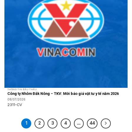
THÔNG TIN ĐẤU THẦU
Công ty Nhôm Đắk Nông – TKV: Mời báo giá vật tư y tế năm 2026
08/07/2026
2311-CV
1
2
3
4
…
44