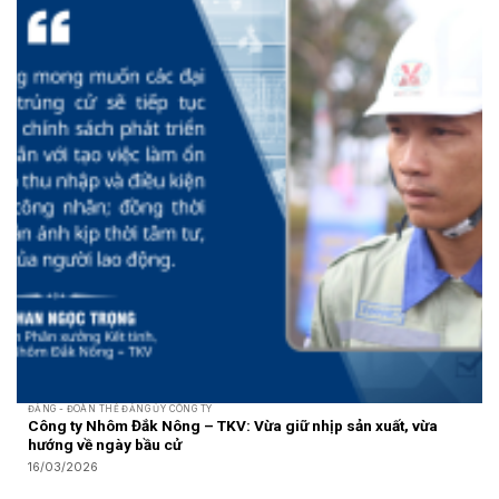
ĐẢNG - ĐOÀN THỂ ĐẢNG ỦY CÔNG TY
Công ty Nhôm Đắk Nông – TKV: Vừa giữ nhịp sản xuất, vừa
hướng về ngày bầu cử
16/03/2026