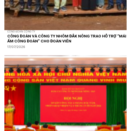
CÔNG ĐOÀN CÔNG TY
CÔNG ĐOÀN VÀ CÔNG TY NHÔM ĐẮK NÔNG TRAO HỖ TRỢ “MÁI
ẤM CÔNG ĐOÀN” CHO ĐOÀN VIÊN
17/07/2026