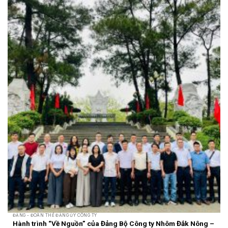
ĐẢNG - ĐOÀN THỂ ĐẢNG ỦY CÔNG TY
Hành trình “Về Nguồn” của Đảng Bộ Công ty Nhôm Đắk Nông –