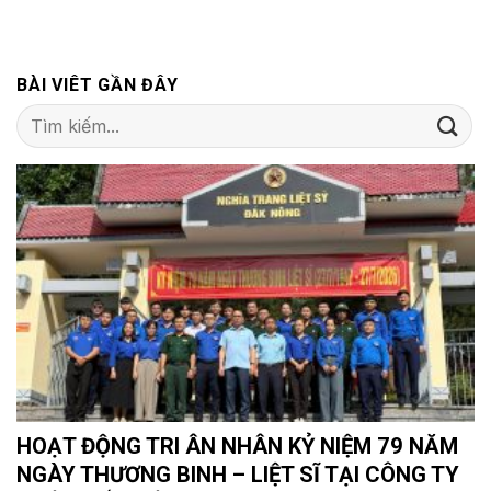
BÀI VIÊT GẦN ĐÂY
HOẠT ĐỘNG TRI ÂN NHÂN KỶ NIỆM 79 NĂM
NGÀY THƯƠNG BINH – LIỆT SĨ TẠI CÔNG TY