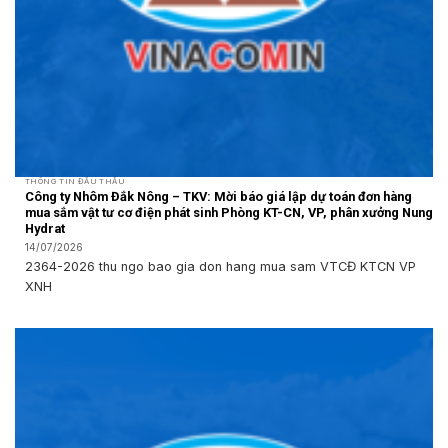
THÔNG TIN ĐẤU THẦU
Công ty Nhôm Đắk Nông – TKV: Mời báo giá lập dự toán đơn hàng
mua sắm vật tư cơ điện phát sinh Phòng KT-CN, VP, phân xưởng Nung
Hydrat
14/07/2026
2364-2026 thu ngo bao gia don hang mua sam VTCĐ KTCN VP
XNH