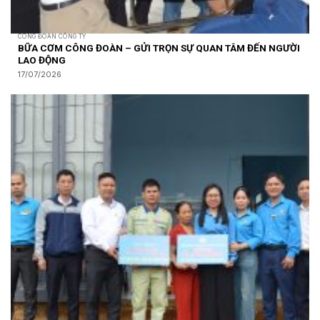
CÔNG ĐOÀN CÔNG TY
BỮA CƠM CÔNG ĐOÀN – GỬI TRỌN SỰ QUAN TÂM ĐẾN NGƯỜI
LAO ĐỘNG
17/07/2026