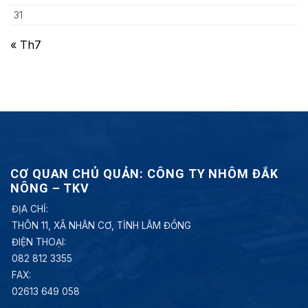
31
« Th7
CƠ QUAN CHỦ QUẢN: CÔNG TY NHÔM ĐẮK
NÔNG – TKV
ĐỊA CHỈ:
THÔN 11, XÃ NHÂN CƠ, TỈNH LÂM ĐỒNG
ĐIỆN THOẠI:
082 812 3355
FAX:
02613 649 058