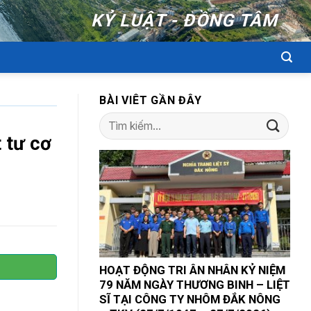
KỶ LUẬT - ĐỒNG TÂM
BÀI VIÊT GẦN ĐÂY
 tư cơ
HOẠT ĐỘNG TRI ÂN NHÂN KỶ NIỆM
79 NĂM NGÀY THƯƠNG BINH – LIỆT
SĨ TẠI CÔNG TY NHÔM ĐẮK NÔNG