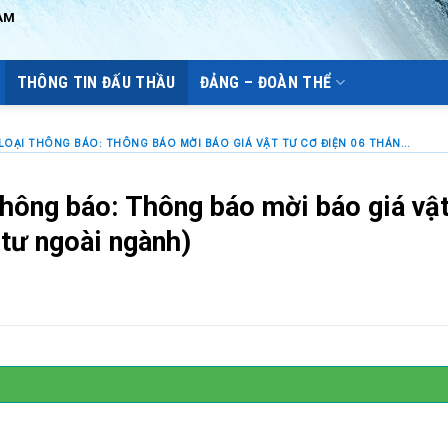
AM
THÔNG TIN ĐẤU THẦU
ĐẢNG – ĐOÀN THỂ
LOẠI GÓI THẦU: GÓI SỬA CHỮA LOẠI THÔNG BÁO: THÔNG BÁO MỜI BÁO GIÁ VẬT TƯ CƠ ĐIỆN 06 THÁNG ĐẦU NĂM 2026 (VẬT TƯ NGOÀI NGÀNH)
thông báo: Thông báo mời báo giá vật
tư ngoài ngành)