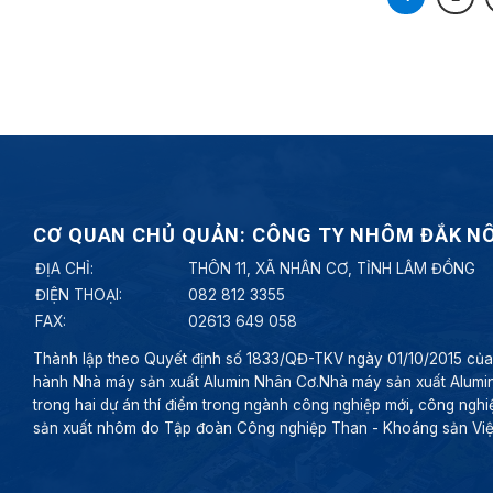
CƠ QUAN CHỦ QUẢN: CÔNG TY NHÔM ĐẮK N
ĐỊA CHỈ:
THÔN 11, XÃ NHÂN CƠ, TỈNH LÂM ĐỒNG
ĐIỆN THOẠI:
082 812 3355
FAX:
02613 649 058
Thành lập theo Quyết định số 1833/QĐ-TKV ngày 01/10/2015 của H
hành Nhà máy sản xuất Alumin Nhân Cơ.Nhà máy sản xuất Alumi
trong hai dự án thí điểm trong ngành công nghiệp mới, công nghiệ
sản xuất nhôm do Tập đoàn Công nghiệp Than - Khoáng sản Việt