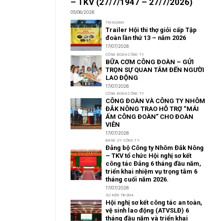
– TKV (27/7/1947 – 27/7/2026)
05/08/2026
TIN NGÀNH
Trailer Hội thi thợ giỏi cấp Tập
đoàn lần thứ 13 – năm 2026
17/07/2026
CÔNG ĐOÀN CÔNG TY
BỮA CƠM CÔNG ĐOÀN – GỬI
TRỌN SỰ QUAN TÂM ĐẾN NGƯỜI
LAO ĐỘNG
17/07/2026
CÔNG ĐOÀN CÔNG TY
CÔNG ĐOÀN VÀ CÔNG TY NHÔM
ĐẮK NÔNG TRAO HỖ TRỢ “MÁI
ẤM CÔNG ĐOÀN” CHO ĐOÀN
VIÊN
17/07/2026
ĐẢNG ỦY CÔNG TY
Đảng bộ Công ty Nhôm Đắk Nông
– TKV tổ chức Hội nghị sơ kết
công tác Đảng 6 tháng đầu năm,
triển khai nhiệm vụ trọng tâm 6
tháng cuối năm 2026.
17/07/2026
SỰ KIỆN TIN DNA
Hội nghị sơ kết công tác an toàn,
vệ sinh lao động (ATVSLĐ) 6
tháng đầu năm và triển khai