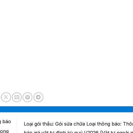
g báo
Loại gói thầu: Gói sửa chữa Loại thông báo: Th
rong
báo giá vật tư định kỳ quý I/2026 (Vật tư ngoài