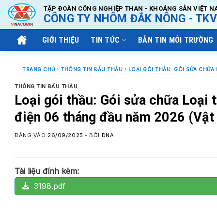
Bỏ
TẬP ĐOÀN CÔNG NGHIỆP THAN - KHOÁNG SẢN VIỆT N
CÔNG TY NHÔM ĐẮK NÔNG - TKV
qua
nội
GIỚI THIỆU
TIN TỨC
BẢN TIN MÔI TRƯỜNG
dung
TRANG CHỦ
THÔNG TIN ĐẤU THẦU
THÔNG TIN ĐẤU THẦU
Loại gói thầu: Gói sửa chữa Loại 
điện 06 tháng đầu năm 2026 (Vật 
ĐĂNG VÀO
26/09/2025
- BỞI
DNA
Tài liệu đính kèm:
3198.pdf