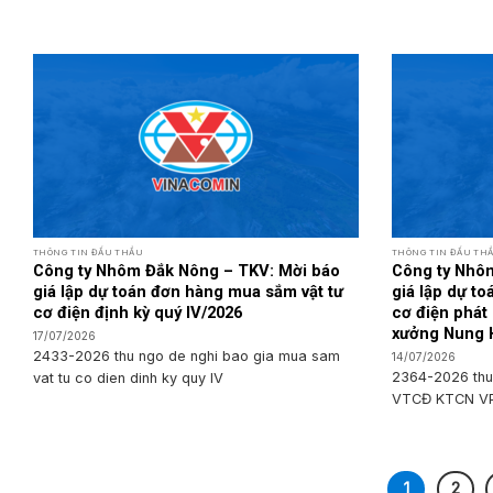
THÔNG TIN ĐẤU THẦU
THÔNG TIN ĐẤU TH
Công ty Nhôm Đắk Nông – TKV: Mời báo
Công ty Nhô
giá lập dự toán đơn hàng mua sắm vật tư
giá lập dự t
cơ điện định kỳ quý IV/2026
cơ điện phát
xưởng Nung 
17/07/2026
2433-2026 thu ngo de nghi bao gia mua sam
14/07/2026
2364-2026 thu
vat tu co dien dinh ky quy IV
VTCĐ KTCN V
1
2