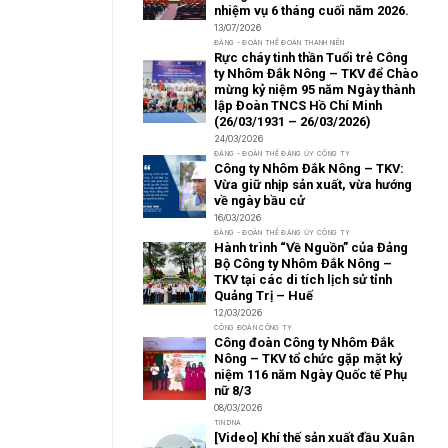
nhiệm vụ 6 tháng cuối năm 2026.
13/07/2026
ĐẢNG - ĐOÀN THỂ ĐOÀN THANH NIÊN
Rực cháy tinh thần Tuổi trẻ Công
ty Nhôm Đắk Nông – TKV để Chào
mừng kỷ niệm 95 năm Ngày thành
lập Đoàn TNCS Hồ Chí Minh
(26/03/1931 – 26/03/2026)
24/03/2026
ĐẢNG - ĐOÀN THỂ ĐẢNG ỦY CÔNG TY
Công ty Nhôm Đắk Nông – TKV:
Vừa giữ nhịp sản xuất, vừa hướng
về ngày bầu cử
16/03/2026
ĐẢNG - ĐOÀN THỂ ĐẢNG ỦY CÔNG TY
Hành trình “Về Nguồn” của Đảng
Bộ Công ty Nhôm Đắk Nông –
TKV tại các di tích lịch sử tỉnh
Quảng Trị – Huế
12/03/2026
CÔNG ĐOÀN CÔNG TY
Công đoàn Công ty Nhôm Đắk
Nông – TKV tổ chức gặp mặt kỷ
niệm 116 năm Ngày Quốc tế Phụ
nữ 8/3
08/03/2026
TIN DNA
[Video] Khí thế sản xuất đầu Xuân