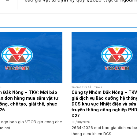
ẦU
THÔNG TIN ĐẤU THẦU
m Đắk Nông – TKV: Mời báo
Công ty Nhôm Đắk Nông – TKV
oán đơn hàng mua sắm vật tư
giá dịch vụ Bảo dưỡng hệ thốn
ông, chế tạo, giải thể, phục
DCS khu vực Nhiệt điện và sử
026
truyền thông công nghiệp PHD
D27
 ngo bao gia VTCĐ gia cong che
03/08/2026
2634-2026 moi bao gia dich vu b
uc hoi
thong dieu khien DCS