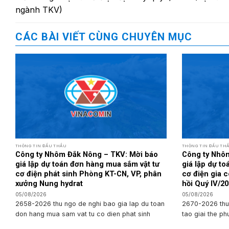
ngành TKV)
CÁC BÀI VIẾT CÙNG CHUYÊN MỤC
THÔNG TIN ĐẤU THẦU
THÔNG TIN ĐẤU TH
Công ty Nhôm Đắk Nông – TKV: Mời báo
Công ty Nhô
giá lập dự toán đơn hàng mua sắm vật tư
giá lập dự t
cơ điện phát sinh Phòng KT-CN, VP, phân
cơ điện gia c
xưởng Nung hydrat
hồi Quý IV/2
05/08/2026
05/08/2026
2658-2026 thu ngo de nghi bao gia lap du toan
2670-2026 thu
don hang mua sam vat tu co dien phat sinh
tao giai the ph