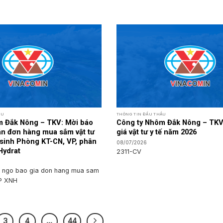
ẦU
THÔNG TIN ĐẤU THẦU
m Đắk Nông – TKV: Mời báo
Công ty Nhôm Đắk Nông – TKV
oán đơn hàng mua sắm vật tư
giá vật tư y tế năm 2026
 sinh Phòng KT-CN, VP, phân
08/07/2026
Hydrat
2311-CV
 ngo bao gia don hang mua sam
P XNH
3
4
…
44