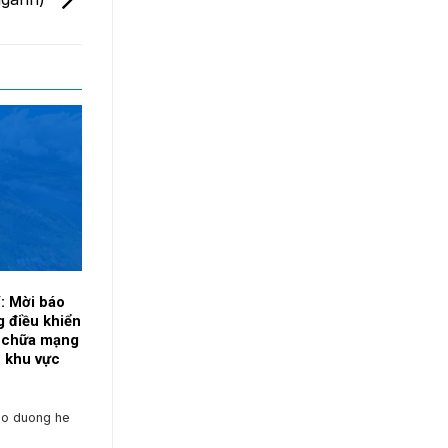
: Mời báo
g điều khiển
a chữa mạng
 khu vực
ao duong he