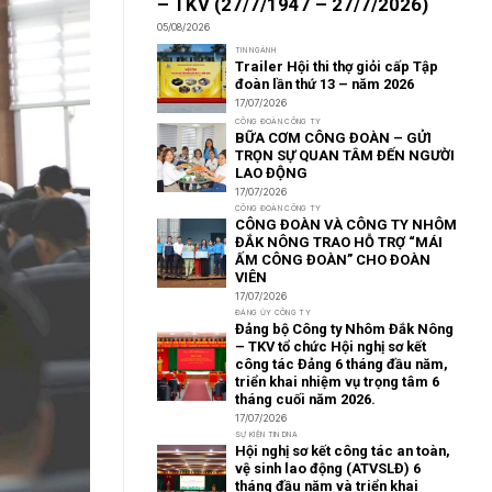
– TKV (27/7/1947 – 27/7/2026)
05/08/2026
TIN NGÀNH
Trailer Hội thi thợ giỏi cấp Tập
đoàn lần thứ 13 – năm 2026
17/07/2026
CÔNG ĐOÀN CÔNG TY
BỮA CƠM CÔNG ĐOÀN – GỬI
TRỌN SỰ QUAN TÂM ĐẾN NGƯỜI
LAO ĐỘNG
17/07/2026
CÔNG ĐOÀN CÔNG TY
CÔNG ĐOÀN VÀ CÔNG TY NHÔM
ĐẮK NÔNG TRAO HỖ TRỢ “MÁI
ẤM CÔNG ĐOÀN” CHO ĐOÀN
VIÊN
17/07/2026
ĐẢNG ỦY CÔNG TY
Đảng bộ Công ty Nhôm Đắk Nông
– TKV tổ chức Hội nghị sơ kết
công tác Đảng 6 tháng đầu năm,
triển khai nhiệm vụ trọng tâm 6
tháng cuối năm 2026.
17/07/2026
SỰ KIỆN TIN DNA
Hội nghị sơ kết công tác an toàn,
vệ sinh lao động (ATVSLĐ) 6
tháng đầu năm và triển khai