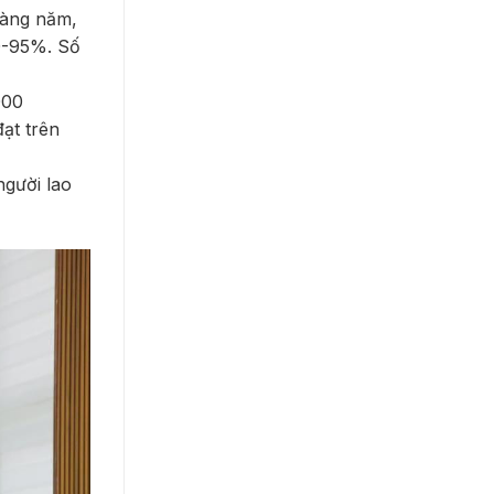
Hàng năm,
90-95%. Số
000
ạt trên
người lao