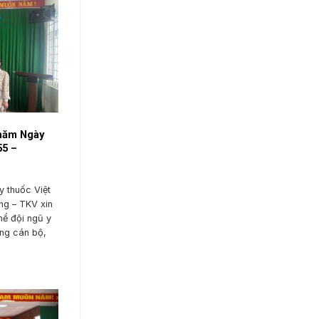
 năm Ngày
55 –
 thuốc Việt
ng – TKV xin
thể đội ngũ y
ững cán bộ,