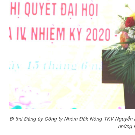
Bí thư Đảng ủy Công ty Nhôm Đắk Nông-TKV Nguyễn Bá 
những 