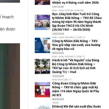
nhiệm vụ 6 tháng cuối năm 2026.
13/07/2026
ĐẢNG - ĐOÀN THỂ ĐOÀN THANH NIÊN
Rực cháy tinh thần Tuổi trẻ Công
kế hoạch
ty Nhôm Đắk Nông – TKV để Chào
mừng kỷ niệm 95 năm Ngày thành
lập Đoàn TNCS Hồ Chí Minh
iện được
(26/03/1931 – 26/03/2026)
24/03/2026
ĐẢNG - ĐOÀN THỂ ĐẢNG ỦY CÔNG TY
Công ty Nhôm Đắk Nông – TKV:
Vừa giữ nhịp sản xuất, vừa hướng
về ngày bầu cử
16/03/2026
ĐẢNG - ĐOÀN THỂ ĐẢNG ỦY CÔNG TY
Hành trình “Về Nguồn” của Đảng
Bộ Công ty Nhôm Đắk Nông –
TKV tại các di tích lịch sử tỉnh
Quảng Trị – Huế
12/03/2026
CÔNG ĐOÀN CÔNG TY
Công đoàn Công ty Nhôm Đắk
Nông – TKV tổ chức gặp mặt kỷ
niệm 116 năm Ngày Quốc tế Phụ
nữ 8/3
08/03/2026
TIN DNA
[Video] Khí thế sản xuất đầu Xuân