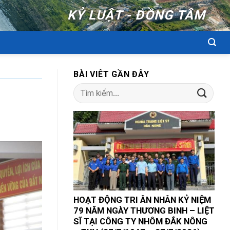
KỶ LUẬT - ĐỒNG TÂM
BÀI VIÊT GẦN ĐÂY
HOẠT ĐỘNG TRI ÂN NHÂN KỶ NIỆM
79 NĂM NGÀY THƯƠNG BINH – LIỆT
SĨ TẠI CÔNG TY NHÔM ĐẮK NÔNG