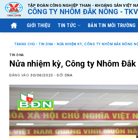
Bỏ
TẬP ĐOÀN CÔNG NGHIỆP THAN - KHOÁNG SẢN VIỆT N
CÔNG TY NHÔM ĐẮK NÔNG - TKV
qua
nội
GIỚI THIỆU
TIN TỨC
BẢN TIN MÔI TRƯỜNG
dung
TRANG CHỦ
TIN DNA
NỬA NHIỆM KỲ, CÔNG TY NHÔM ĐẮK NÔNG NỘ
TIN DNA
Nửa nhiệm kỳ, Công ty Nhôm Đắk 
ĐĂNG VÀO
30/06/2023
- BỞI
DNA