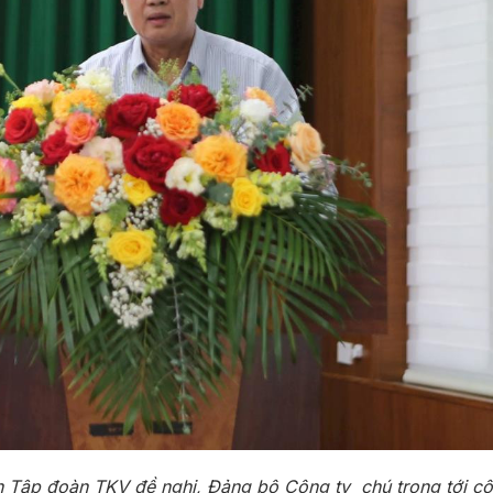
 Tập đoàn TKV đề nghị, Đảng bộ Công ty chú trọng tới côn