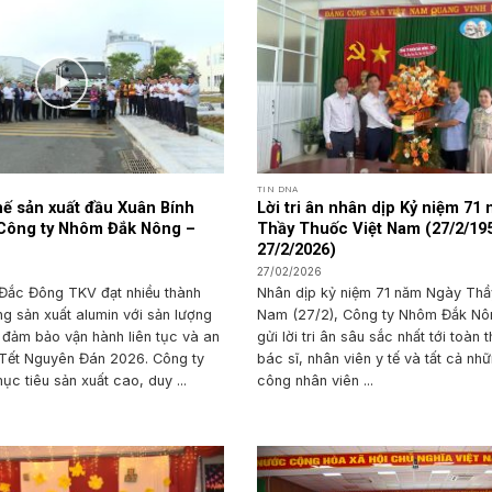
TIN DNA
thế sản xuất đầu Xuân Bính
Lời tri ân nhân dịp Kỷ niệm 71
 Công ty Nhôm Đắk Nông –
Thầy Thuốc Việt Nam (27/2/19
27/2/2026)
27/02/2026
Đắc Đông TKV đạt nhiều thành
Nhân dịp kỷ niệm 71 năm Ngày Thầy
ng sản xuất alumin với sản lượng
Nam (27/2), Công ty Nhôm Đắk Nô
 đảm bảo vận hành liên tục và an
gửi lời tri ân sâu sắc nhất tới toàn 
 Tết Nguyên Đán 2026. Công ty
bác sĩ, nhân viên y tế và tất cả nh
ục tiêu sản xuất cao, duy ...
công nhân viên ...