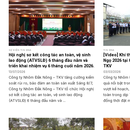
SỰ KIỆN TIN DNA
TIN DNA
Hội nghị sơ kết công tác an toàn, vệ sinh
[Video] Khí 
lao động (ATVSLĐ) 6 tháng đầu năm và
Ngọ 2026 tại
triển khai nhiệm vụ 6 tháng cuối năm 2026.
TKV
13/07/2026
03/03/2026
Công ty Nhôm Đắk Nông – TKV tăng cường kiểm
Công ty Nhôm 
soát rủi ro, bảo đảm an toàn sản xuất Sáng 8/7,
quả nổi bật tro
Công ty Nhôm Đắk Nông – TKV tổ chức Hội nghị
vượt kế hoạch,
sơ kết công tác an toàn, vệ sinh lao động
toàn trong dịp
(ATVSLĐ) 6 tháng đầu năm và ...
đồng thời đặt m