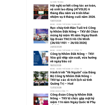
SỰ KIỆN TIN DNA
Hội nghị sơ kết công tác an toàn,
vệ sinh lao động (ATVSLĐ) 6
tháng đầu năm và triển khai
nhiệm vụ 6 tháng cuối năm 2026.
13/07/2026
ĐẢNG - ĐOÀN THỂ ĐOÀN THANH NIÊN
Rực cháy tinh thần Tuổi trẻ Công
ty Nhôm Đắk Nông – TKV để Chào
mừng kỷ niệm 95 năm Ngày thành
lập Đoàn TNCS Hồ Chí Minh
(26/03/1931 – 26/03/2026)
24/03/2026
ĐẢNG - ĐOÀN THỂ ĐẢNG ỦY CÔNG TY
Công ty Nhôm Đắk Nông – TKV:
Vừa giữ nhịp sản xuất, vừa hướng
về ngày bầu cử
16/03/2026
ĐẢNG - ĐOÀN THỂ ĐẢNG ỦY CÔNG TY
Hành trình “Về Nguồn” của Đảng
Bộ Công ty Nhôm Đắk Nông –
TKV tại các di tích lịch sử tỉnh
Quảng Trị – Huế
12/03/2026
CÔNG ĐOÀN CÔNG TY
Công đoàn Công ty Nhôm Đắk
Nông – TKV tổ chức gặp mặt kỷ
niệm 116 năm Ngày Quốc tế Phụ