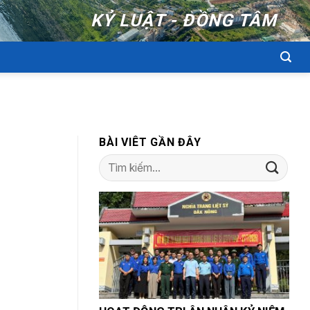
KỶ LUẬT - ĐỒNG TÂM
BÀI VIÊT GẦN ĐÂY