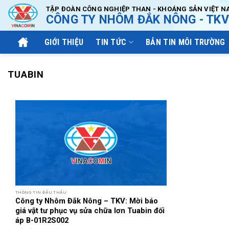
Bỏ
TẬP ĐOÀN CÔNG NGHIỆP THAN - KHOÁNG SẢN VIỆT N
CÔNG TY NHÔM ĐẮK NÔNG - TKV
qua
nội
GIỚI THIỆU
TIN TỨC
BẢN TIN MÔI TRƯỜNG
dung
TUABIN
THÔNG TIN ĐẤU THẦU
Công ty Nhôm Đắk Nông – TKV: Mời báo
giá vật tư phục vụ sửa chữa lơn Tuabin đối
áp B-01R2S002