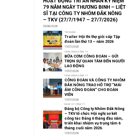
HOẠT ĐỘNG TRI ÂN NHÂN KỶ NIỆM
79 NĂM NGÀY THƯƠNG BINH – LIỆT
SĨ TẠI CÔNG TY NHÔM ĐẮK NÔNG
– TKV (27/7/1947 – 27/7/2026)
05/08/2026
TIN NGÀNH
Trailer Hội thi thợ giỏi cấp Tập
đoàn lần thứ 13 – năm 2026
17/07/2026
CÔNG ĐOÀN CÔNG TY
BỮA CƠM CÔNG ĐOÀN – GỬI
TRỌN SỰ QUAN TÂM ĐẾN NGƯỜI
LAO ĐỘNG
17/07/2026
CÔNG ĐOÀN CÔNG TY
CÔNG ĐOÀN VÀ CÔNG TY NHÔM
ĐẮK NÔNG TRAO HỖ TRỢ “MÁI
ẤM CÔNG ĐOÀN” CHO ĐOÀN
VIÊN
17/07/2026
ĐẢNG ỦY CÔNG TY
Đảng bộ Công ty Nhôm Đắk Nông
– TKV tổ chức Hội nghị sơ kết
công tác Đảng 6 tháng đầu năm,
triển khai nhiệm vụ trọng tâm 6
tháng cuối năm 2026.
17/07/2026