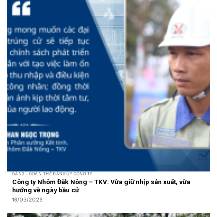
ĐẢNG - ĐOÀN THỂ ĐẢNG ỦY CÔNG TY
Công ty Nhôm Đắk Nông – TKV: Vừa giữ nhịp sản xuất, vừa
hướng về ngày bầu cử
16/03/2026