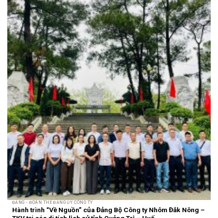
ĐẢNG - ĐOÀN THỂ ĐẢNG ỦY CÔNG TY
Hành trình “Về Nguồn” của Đảng Bộ Công ty Nhôm Đắk Nông –