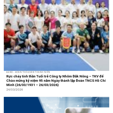
ĐẢNG - ĐOÀN THỂ ĐOÀN THANH NIÊN
Rực cháy tinh thần Tuổi trẻ Công ty Nhôm Đắk Nông – TKV để
Chào mừng kỷ niệm 95 năm Ngày thành lập Đoàn TNCS Hồ Chí
Minh (26/03/1931 – 26/03/2026)
24/03/2026