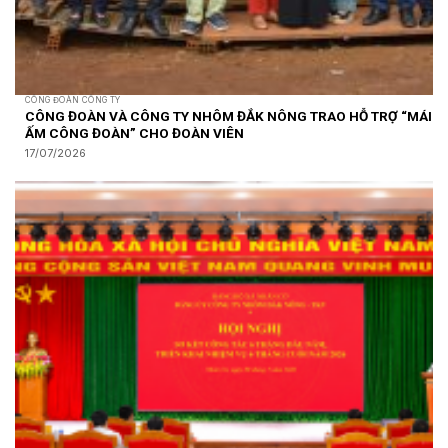
CÔNG ĐOÀN CÔNG TY
CÔNG ĐOÀN VÀ CÔNG TY NHÔM ĐẮK NÔNG TRAO HỖ TRỢ “MÁI
ẤM CÔNG ĐOÀN” CHO ĐOÀN VIÊN
17/07/2026