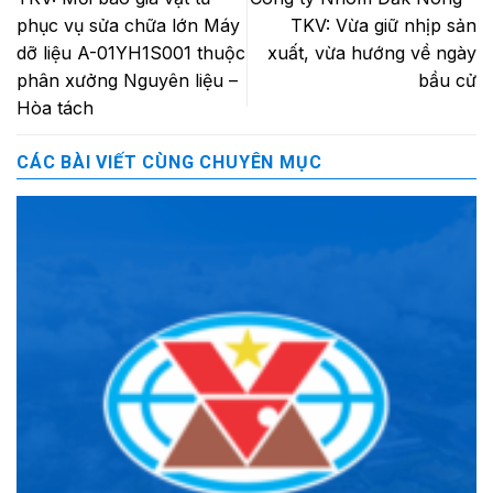
phục vụ sửa chữa lớn Máy
TKV: Vừa giữ nhịp sản
dỡ liệu A-01YH1S001 thuộc
xuất, vừa hướng về ngày
phân xưởng Nguyên liệu –
bầu cử
Hòa tách
CÁC BÀI VIẾT CÙNG CHUYÊN MỤC