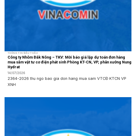
THÔNG TIN ĐẤU THẦU
Công ty Nhôm Đắk Nông – TKV: Mời báo giá lập dự toán đơn hàng
mua sắm vật tư cơ điện phát sinh Phòng KT-CN, VP, phân xưởng Nung
Hydrat
14/07/2026
2364-2026 thu ngo bao gia don hang mua sam VTCĐ KTCN VP
XNH