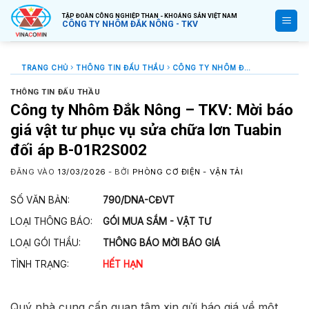
Bỏ
TẬP ĐOÀN CÔNG NGHIỆP THAN - KHOÁNG SẢN VIỆT NAM
qua
CÔNG TY NHÔM ĐẮK NÔNG - TKV
nội
dung
TRANG CHỦ
THÔNG TIN ĐẤU THẦU
CÔNG TY NHÔM ĐẮK NÔNG – TKV: MỜI BÁO GIÁ VẬT TƯ PHỤC VỤ SỬA CHỮA LƠN TUABIN ĐỐI ÁP B-01R2S002
THÔNG TIN ĐẤU THẦU
Công ty Nhôm Đắk Nông – TKV: Mời báo
giá vật tư phục vụ sửa chữa lơn Tuabin
đối áp B-01R2S002
ĐĂNG VÀO
13/03/2026
- BỞI
PHÒNG CƠ ĐIỆN - VẬN TẢI
SỐ VĂN BẢN:
790/DNA-CĐVT
LOẠI THÔNG BÁO:
GÓI MUA SẮM - VẬT TƯ
LOẠI GÓI THẦU:
THÔNG BÁO MỜI BÁO GIÁ
TÌNH TRẠNG:
HẾT HẠN
Quý nhà cung cấp quan tâm xin gửi báo giá về một