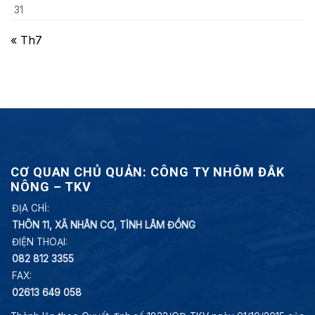
31
« Th7
CƠ QUAN CHỦ QUẢN: CÔNG TY NHÔM ĐẮK
NÔNG – TKV
ĐỊA CHỈ:
THÔN 11, XÃ NHÂN CƠ, TỈNH LÂM ĐỒNG
ĐIỆN THOẠI:
082 812 3355
FAX:
02613 649 058