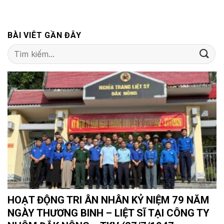
BÀI VIÊT GẦN ĐÂY
HOẠT ĐỘNG TRI ÂN NHÂN KỶ NIỆM 79 NĂM
NGÀY THƯƠNG BINH – LIỆT SĨ TẠI CÔNG TY