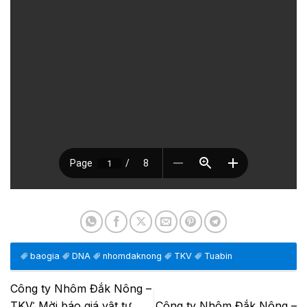
baogia
DNA
nhomdaknong
TKV
Tuabin
Công ty Nhôm Đắk Nông –
TKV: Mời báo giá vật tư
Công ty Nhôm Đắk Nông –