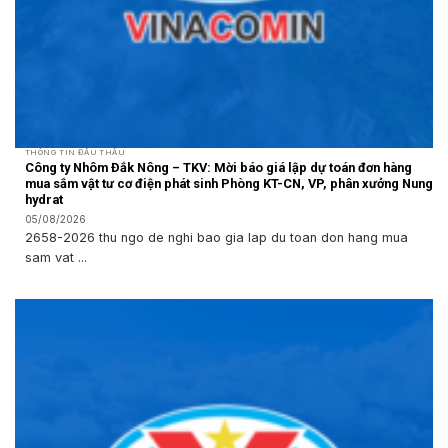
THÔNG TIN ĐẤU THẦU
Công ty Nhôm Đắk Nông – TKV: Mời báo giá lập dự toán đơn hàng
mua sắm vật tư cơ điện phát sinh Phòng KT-CN, VP, phân xưởng Nung
hydrat
05/08/2026
2658-2026 thu ngo de nghi bao gia lap du toan don hang mua
sam vat ...