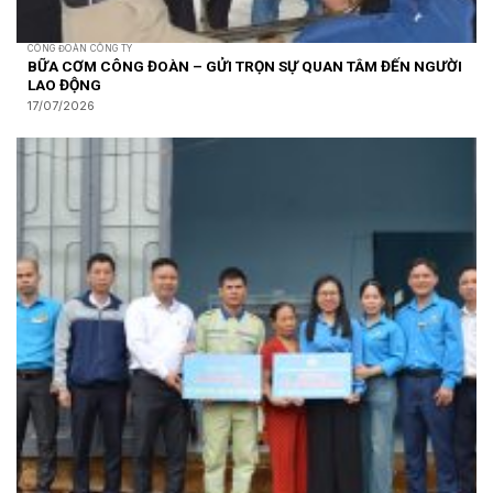
CÔNG ĐOÀN CÔNG TY
BỮA CƠM CÔNG ĐOÀN – GỬI TRỌN SỰ QUAN TÂM ĐẾN NGƯỜI
LAO ĐỘNG
17/07/2026