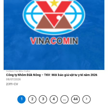
THÔNG TIN ĐẤU THẦU
Công ty Nhôm Đắk Nông – TKV: Mời báo giá vật tư y tế năm 2026
08/07/2026
2311-CV
1
2
3
4
…
44