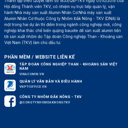
Thành lập theo Quyết định số 1833/QĐ-TKV ngày 01/10/2015 của
Hội đồng Thành viên TKV, có nhiệm vụ trực tiếp quản lý, vận
hành Nhà máy sản xuất Alumin Nhân Cơ.Nhà máy sản xuất
Alumin Nhân Cơ thuộc Công ty Nhôm Đắk Nông - TKV (DNA) là
một trong hai dự án thí điểm trong ngành công nghiệp mới, công
nghiệp khai thác chế biến quặng bauxite để sản xuất alumin tiến
tới sản xuất nhôm do Tập đoàn Công nghiệp Than - Khoáng sản
Việt Nam (TKV) làm chủ đầu tư.
PHẦN MỀM / WEBSITE LIÊN KẾ
TẬP ĐOÀN CÔNG NGHIỆP THAN - KHOÁNG SẢN VIỆT
NAM
VINACOMIN.VN
QUẢN LÝ VĂN BẢN VÀ ĐIỀU HÀNH
VNPTIOFFICE.VN
CÔNG TY NHÔM ĐẮK NÔNG - TKV
@CONGTYNHOMDAKNONGTKV