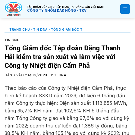
Bỏ
TẬP ĐOÀN CÔNG NGHIỆP THAN - KHOÁNG SẢN VIỆT NAM
qua
CÔNG TY NHÔM ĐẮK NÔNG - TKV
nội
dung
TRANG CHỦ
TIN DNA
TỔNG GIÁM ĐỐC TẬP ĐOÀN ĐẶNG THANH HẢI KIỂM TRA SẢN XUẤT VÀ LÀM VIỆC VỚI CÔNG TY NHIỆT ĐIỆN CẨM PHẢ
TIN DNA
Tổng Giám đốc Tập đoàn Đặng Thanh
Hải kiểm tra sản xuất và làm việc với
Công ty Nhiệt điện Cẩm Phả
ĐĂNG VÀO
24/06/2023
- BỞI
DNA
Theo báo cáo của Công ty Nhiệt điện Cẩm Phả, thực
hiện kế hoạch SXKD năm 2023, dự kiến 6 tháng đầu
năm Công ty thực hiện: Điện sản xuất 1.118.855 MWh,
bằng 35,7% KH năm, đạt 102,6% KH 6 tháng đầu
năm Tổng Công ty giao và bằng 97,6% so với cùng kỳ
năm 2022; doanh thu dự kiến đạt 1.386 tỷ đồng, bằng
38,5% KH năm, bằng 105,1% so với cùng kỳ 2022; thu