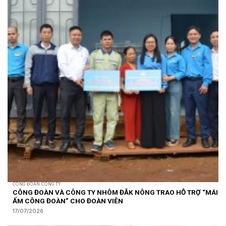
CÔNG ĐOÀN CÔNG TY
CÔNG ĐOÀN VÀ CÔNG TY NHÔM ĐẮK NÔNG TRAO HỖ TRỢ “MÁI
ẤM CÔNG ĐOÀN” CHO ĐOÀN VIÊN
17/07/2026