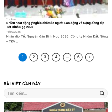
TIN DNA
Nhiều hoạt động ý nghĩa chăm lo người Lao động và Cộng đồng dịp
Tết Bính Ngọ 2026
14/02/2026
Nhân dịp Tết Nguyên đán Bính Ngọ 2026, Công ty Nhôm Đắk Nông
– TKV ...
1
2
3
4
…
6
BÀI VIÊT GẦN ĐÂY