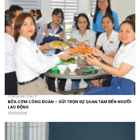
CÔNG ĐOÀN CÔNG TY
BỮA CƠM CÔNG ĐOÀN – GỬI TRỌN SỰ QUAN TÂM ĐẾN NGƯỜI
LAO ĐỘNG
17/07/2026