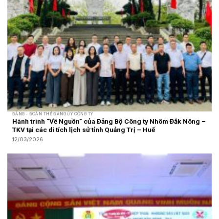
ĐẢNG - ĐOÀN THỂ ĐẢNG ỦY CÔNG TY
Hành trình “Về Nguồn” của Đảng Bộ Công ty Nhôm Đắk Nông –
TKV tại các di tích lịch sử tỉnh Quảng Trị – Huế
12/03/2026