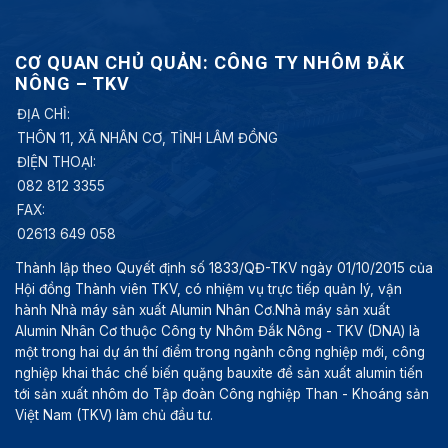
CƠ QUAN CHỦ QUẢN: CÔNG TY NHÔM ĐẮK
NÔNG – TKV
ĐỊA CHỈ:
THÔN 11, XÃ NHÂN CƠ, TỈNH LÂM ĐỒNG
ĐIỆN THOẠI:
082 812 3355
FAX:
02613 649 058
Thành lập theo Quyết định số 1833/QĐ-TKV ngày 01/10/2015 của
Hội đồng Thành viên TKV, có nhiệm vụ trực tiếp quản lý, vận
hành Nhà máy sản xuất Alumin Nhân Cơ.Nhà máy sản xuất
Alumin Nhân Cơ thuộc Công ty Nhôm Đắk Nông - TKV (DNA) là
một trong hai dự án thí điểm trong ngành công nghiệp mới, công
nghiệp khai thác chế biến quặng bauxite để sản xuất alumin tiến
tới sản xuất nhôm do Tập đoàn Công nghiệp Than - Khoáng sản
Việt Nam (TKV) làm chủ đầu tư.