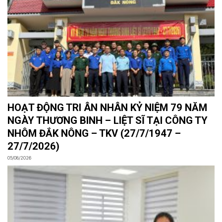
HOẠT ĐỘNG TRI ÂN NHÂN KỶ NIỆM 79 NĂM
NGÀY THƯƠNG BINH – LIỆT SĨ TẠI CÔNG TY
NHÔM ĐẮK NÔNG – TKV (27/7/1947 –
27/7/2026)
05/08/2026