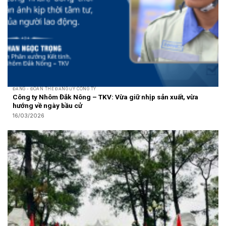
ĐẢNG - ĐOÀN THỂ ĐẢNG ỦY CÔNG TY
Công ty Nhôm Đắk Nông – TKV: Vừa giữ nhịp sản xuất, vừa
hướng về ngày bầu cử
16/03/2026